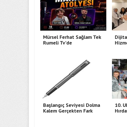
Mürsel Ferhat Sağlam Tek
Dijit
Rumeli Tv’de
Hizme
Başlangıç Seviyesi Dolma
10. U
Kalem Gerçekten Fark
Hırda