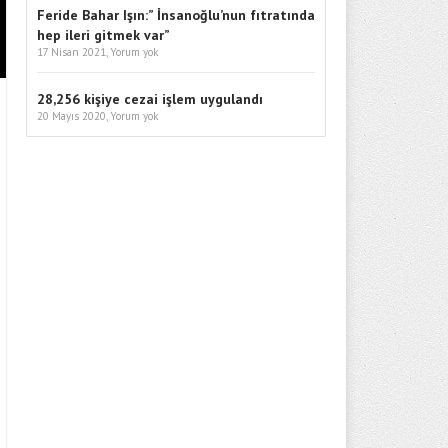
Feride Bahar Işın:” İnsanoğlu’nun fıtratında
hep ileri gitmek var”
17 Nisan 2021,
Yorum yok
28,256 kişiye cezai işlem uygulandı
20 Mayıs 2020,
Yorum yok