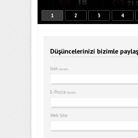
1
2
3
4
Düşüncelerinizi bizimle paylaş
İsim
Gerekli
E-Posta
Gerekli
Web Site