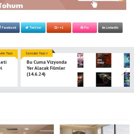
Facebook
Twitter
+1
Pin
LinkedIn
ki Yazı
Sonraki Yazı
leti
Bu Cuma Vizyonda
yi
Yer Alacak Filmler
(14.6.24)