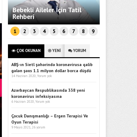
Endüstriyel
Bebekli Aileler İçin Tatil
Sistemleri
ü
Rehberi
Performans
1
2
3
4
5
6
7
8
9
ÇOK OKUNAN
YENİ
YORUM
ABŞ-ın Sietl şəhərində koronavirusa qalib
gələn şəxs 1.1 milyon dollar borca düşdü
14 Haziran 2020,
Yorum yok
Azərbaycan Respublikasında 338 yeni
koronavirus infeksiyasına
6 Haziran 2020,
Yorum yok
Çocuk Danışmanlığı – Ergen Terapisi Ve
Oyun Terapisi
9 Mayıs 2021,
26 yorum
DIJITALLEŞME EBELIK HIZMET