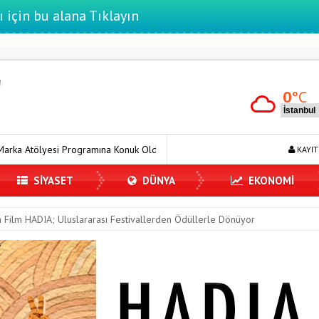
ı için bu alana Tıklayın
0
°C
ına Konuk Oldu
Dijitalleşme Ebelik Hizmetlerini Dönüştürüyor
KAYIT
SİYASET
DÜNYA
EKONOMİ
Kısa Film HADIA; Uluslararası Festivallerden Ödüllerle Dönüyor