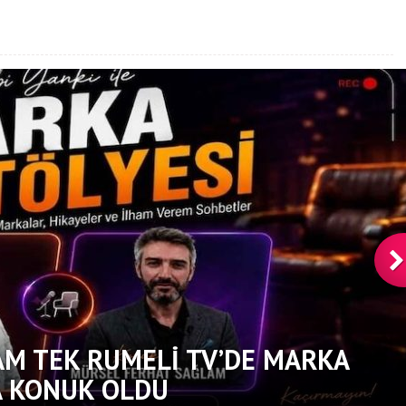
Siber Casusluğun Yeni Yüz
M TEK RUMELI TV’DE MARKA
A KONUK OLDU