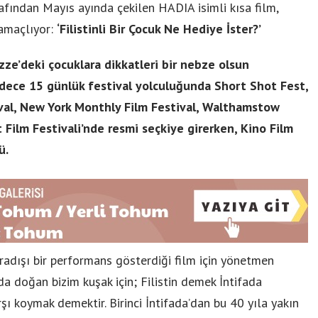
ından Mayıs ayında çekilen HADIA isimli kısa film,
 amaçlıyor:
‘Filistinli Bir Çocuk Ne Hediye İster?’
e’deki çocuklara dikkatleri bir nebze olsun
adece 15 günlük festival yolculuğunda Short Shot Fest,
ival, New York Monthly Film Festival, Walthamstow
 Film Festivali’nde resmi seçkiye girerken, Kino Film
ü.
sıradışı bir performans gösterdiği film için yönetmen
da doğan bizim kuşak için; Filistin demek İntifada
şı koymak demektir. Birinci İntifada’dan bu 40 yıla yakın