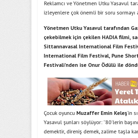
Reklamcı ve Yönetmen Utku Yasavul taraf
izleyenlere çok önemli bir soru sormayı
Yönetmen Utku Yasavul tarafından Gazz
çekebilmek için çekilen HADIA filmi, s
Sittannavasal International Film Fest
International Film Festival, Pune Short
Festivali’nden ise Onur Ödülü ile dönd
Çocuk oyuncu
Muzaffer Emin Keleş
‘in 
Yasavul şunları söylüyor:
”80’lerin başın
demektir, direniş demek, zalime taşla kar