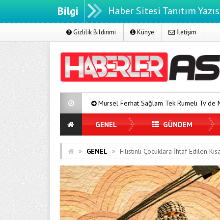
Bilgi
Haber Sitesi Tanıtım Yazıs
Gizlilik Bildirimi
Künye
İletişim
Mürsel Ferhat Sağlam Tek Rumeli Tv’de Marka Atölyesi Program
GENEL
GÜNDEM
»
»
GENEL
Filistinli Çocuklara İhtaf Edilen 