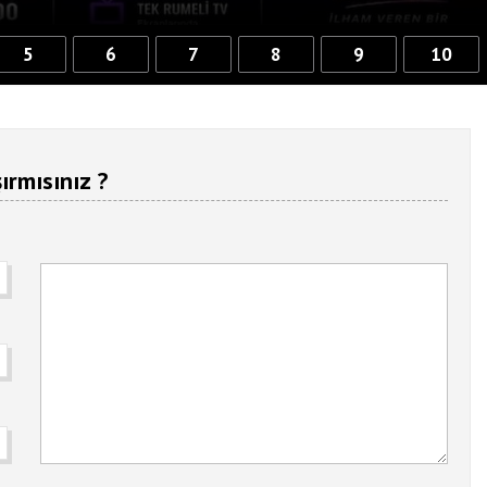
5
6
7
8
9
10
ırmısınız ?