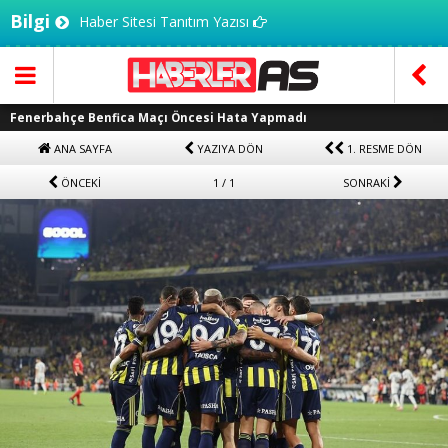
Bilgi
Haber Sitesi Tanıtım Yazısı
Fenerbahçe Benfica Maçı Öncesi Hata Yapmadı
ANA SAYFA
YAZIYA DÖN
1. RESME DÖN
ÖNCEKİ
1 / 1
SONRAKİ