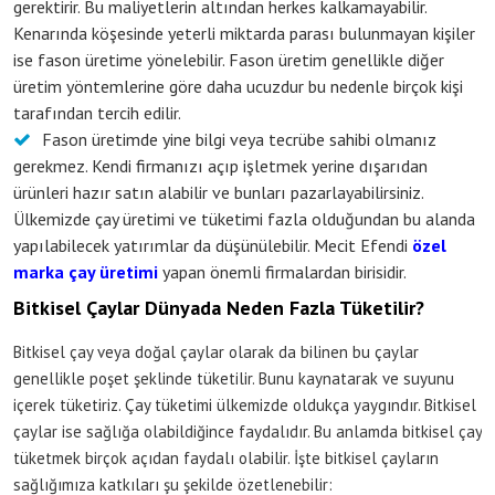
gerektirir. Bu maliyetlerin altından herkes kalkamayabilir.
Kenarında köşesinde yeterli miktarda parası bulunmayan kişiler
ise fason üretime yönelebilir. Fason üretim genellikle diğer
üretim yöntemlerine göre daha ucuzdur bu nedenle birçok kişi
tarafından tercih edilir.
Fason üretimde yine bilgi veya tecrübe sahibi olmanız
gerekmez. Kendi firmanızı açıp işletmek yerine dışarıdan
ürünleri hazır satın alabilir ve bunları pazarlayabilirsiniz.
Ülkemizde çay üretimi ve tüketimi fazla olduğundan bu alanda
yapılabilecek yatırımlar da düşünülebilir. Mecit Efendi
özel
marka çay üretimi
yapan önemli firmalardan birisidir.
Bitkisel Çaylar Dünyada Neden Fazla Tüketilir?
Bitkisel çay veya doğal çaylar olarak da bilinen bu çaylar
genellikle poşet şeklinde tüketilir. Bunu kaynatarak ve suyunu
içerek tüketiriz. Çay tüketimi ülkemizde oldukça yaygındır. Bitkisel
çaylar ise sağlığa olabildiğince faydalıdır. Bu anlamda bitkisel çay
tüketmek birçok açıdan faydalı olabilir. İşte bitkisel çayların
sağlığımıza katkıları şu şekilde özetlenebilir: