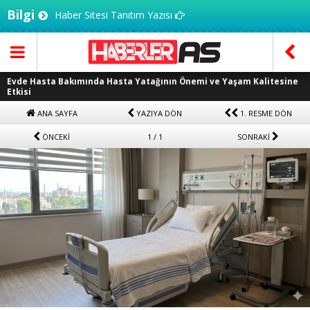
Bilgi
Haber Sitesi Tanıtım Yazısı
Evde Hasta Bakımında Hasta Yatağının Önemi ve Yaşam Kalitesine
Etkisi
ANA SAYFA
YAZIYA DÖN
1. RESME DÖN
ÖNCEKİ
1 / 1
SONRAKİ