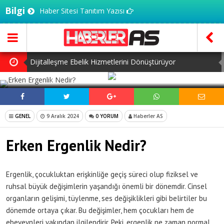
Bilgi
Haber Sitesi Tanıtım Yazısı
Dijitalleşme Ebelik Hizmetlerini Dönüştürüyor
SOSYAL MEDYADA PAYLAŞ
İnsanlar Saç Ekimi İçin Neden Türkiye’ye Geliyor?
Başlangıç Seviyesi Dolma Kalem Gerçekten Fark Yaratır
GENEL
9 Aralık 2024
0 YORUM
Haberler AS
mı?
7 Ağustos Haftasında Vizyona Girecek Filmler
Erken Ergenlik Nedir?
Mürsel Ferhat Sağlam Tek Rumeli Tv’de Marka Atölyesi
Programına Konuk Oldu
Ergenlik, çocukluktan erişkinliğe geçiş süreci olup fiziksel ve
ruhsal büyük değişimlerin yaşandığı önemli bir dönemdir. Cinsel
organların gelişimi, tüylenme, ses değişiklikleri gibi belirtiler bu
dönemde ortaya çıkar. Bu değişimler, hem çocukları hem de
ebeveynleri yakından ilgilendirir. Peki, ergenlik ne zaman normal