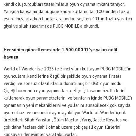
kendi oluşturdukları tasarımlarla oyun oynama imkanı tanıyor.
Yarışma kapsamında bugüne kadar kullanıcılar 100 binden fazla
esere imza atarken bunlar arasından seçilen 40’tan fazla yaratıcı
giysi ve silah tasarımı de PUBG MOBILE’a eklendi.
Her sürüm güncellemesinde 1.500.000 TL’ye yakın ödül
havuzu
World of Wonder ise 2023’te 5’inci yılını kutlayan PUBG MOBILE’ın
oyunculara, kendilerine özgü bir şekilde oyun oynama fırsatı
verdiği ve sonsuz olasılıklarla donatılmış bir UGC oyun modu.
Çiçeği burnunda oyun yapımcıları, gelişmiş tasarım özelliklerini
kullanarak oyun parametrelerini ve bunların içinde PUBG MOBILE’ı
oynamanın yeni mekaniklerini ve yollarını sunabilecek çok sayıda
oyun cihazı ve nesnesini ayarlayabiliyor. World of Wonder içerik
üreticileri; Silah Yarışları, Ölüm Maçları, Yarış, Battle Royales ve
çok daha fazlası dahil olmak üzere çok çeşitli oyun türlerini
kapsayan deneyimler yaratabiliyorlar.