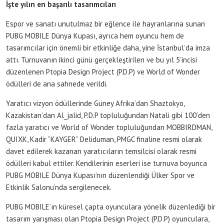
İşte yılın en başarılı tasarımcıları
Espor ve sanatı unutulmaz bir eğlence ile hayranlarına sunan
PUBG MOBILE Dünya Kupası, ayrıca hem oyuncu hem de
tasarımcılar için önemli bir etkinliğe daha, yine İstanbul’da imza
attı. Turnuvanın ikinci günü gerçekleştirilen ve bu yıl 5’incisi
düzenlenen Ptopia Design Project (P.D.P) ve World of Wonder
ödülleri de ana sahnede verildi.
Yaratıcı vizyon ödüllerinde Güney Afrika’dan Shaztokyo,
Kazakistan’dan Al_jalid, P.D.P topluluğundan Natali gibi 100’den
fazla yaratıcı ve World of Wonder topluluğundan MOBBIRDMAN,
QUIXK, Kadir “KAYGER” Deliduman, PMGC finaline resmi olarak
davet edilerek kazanan yaratıcıların temsilcisi olarak resmi
ödülleri kabul ettiler. Kendilerinin eserleri ise turnuva boyunca
PUBG MOBILE Dünya Kupası’nın düzenlendiği Ülker Spor ve
Etkinlik Salonu’nda sergilenecek.
PUBG MOBILE’ın küresel çapta oyunculara yönelik düzenlediği bir
tasarım yarışması olan Ptopia Design Project (P.D.P) oyunculara,