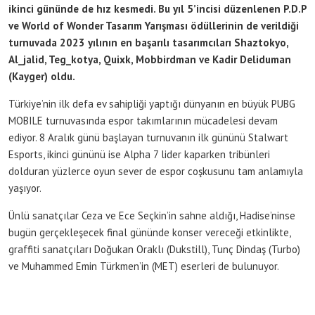
ikinci gününde de hız kesmedi. Bu yıl 5’incisi düzenlenen P.D.P
ve World of Wonder Tasarım Yarışması ödüllerinin de verildiği
turnuvada 2023 yılının en başarılı tasarımcıları Shaztokyo,
Al_jalid, Teg_kotya, Quixk, Mobbirdman ve Kadir Deliduman
(Kayger) oldu.
Türkiye’nin ilk defa ev sahipliği yaptığı dünyanın en büyük PUBG
MOBILE turnuvasında espor takımlarının mücadelesi devam
ediyor. 8 Aralık günü başlayan turnuvanın ilk gününü Stalwart
Esports, ikinci gününü ise Alpha 7 lider kaparken tribünleri
dolduran yüzlerce oyun sever de espor coşkusunu tam anlamıyla
yaşıyor.
Ünlü sanatçılar Ceza ve Ece Seçkin’in sahne aldığı, Hadise’ninse
bugün gerçekleşecek final gününde konser vereceği etkinlikte,
graffiti sanatçıları Doğukan Oraklı (Dukstill), Tunç Dindaş (Turbo)
ve Muhammed Emin Türkmen’in (MET) eserleri de bulunuyor.