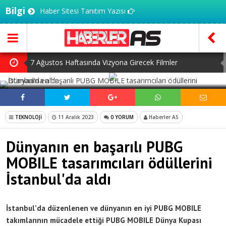
Bilgi
Haber Sitesi Tanıtım Yazısı
7 Ağustos Haftasında Vizyona Girecek Filmler
SOSYAL MEDYADA PAYLAŞ
Mürsel Ferhat Sağlam Tek Rumeli Tv’de Marka Atölyesi
Programına Konuk Oldu
Dijitalleşme Ebelik Hizmetlerini Dönüştürüyor
TEKNOLOJİ
11 Aralık 2023
0 YORUM
Haberler AS
İnsanlar Saç Ekimi İçin Neden Türkiye’ye Geliyor?
Dünyanın en başarılı PUBG
Kilo Vermek mi, Yağ Vermek mi? Aynı Şey Sanıyoruz Ama
MOBILE tasarımcıları ödüllerini
Değil!
İstanbul'da aldı
İstanbul’da düzenlenen ve dünyanın en iyi PUBG MOBILE
takımlarının mücadele ettiği PUBG MOBILE Dünya Kupası