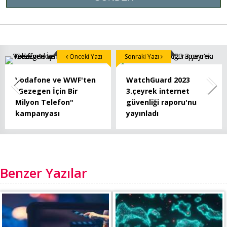
Önceki Yazı
Sonraki Yazı
Vodafone ve WWF'ten
WatchGuard 2023
“Gezegen İçin Bir
3.çeyrek internet
Milyon Telefon"
güvenliği raporu'nu
kampanyası
yayınladı
Benzer Yazılar