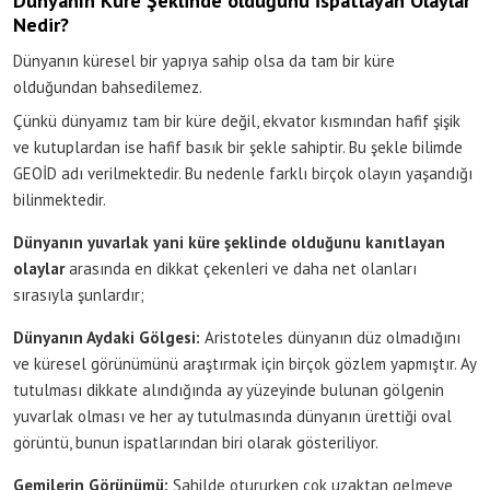
Dünyanın Küre Şeklinde olduğunu İspatlayan Olaylar
Nedir?
Dünyanın küresel bir yapıya sahip olsa da tam bir küre
olduğundan bahsedilemez.
Çünkü dünyamız tam bir küre değil, ekvator kısmından hafif şişik
ve kutuplardan ise hafif basık bir şekle sahiptir. Bu şekle bilimde
GEOİD adı verilmektedir. Bu nedenle farklı birçok olayın yaşandığı
bilinmektedir.
Dünyanın yuvarlak yani küre şeklinde olduğunu kanıtlayan
olaylar
arasında en dikkat çekenleri ve daha net olanları
sırasıyla şunlardır;
Dünyanın Aydaki Gölgesi:
Aristoteles dünyanın düz olmadığını
ve küresel görünümünü araştırmak için birçok gözlem yapmıştır. Ay
tutulması dikkate alındığında ay yüzeyinde bulunan gölgenin
yuvarlak olması ve her ay tutulmasında dünyanın ürettiği oval
görüntü, bunun ispatlarından biri olarak gösteriliyor.
Gemilerin Görünümü:
Sahilde otururken çok uzaktan gelmeye