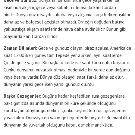
Gece ve Gündüz:
Dünyanın bir kısmında gece yaşanırken bir
kısmında akşam, gece veya sabahın olması da kanıtlardan
biridir. Dünya düz olsaydı sabaha veya akşama karşı beliren ışıklar
daha az ve bölgesel geçişler olmazdı. Örneğin doğudan batıya
yaklaştıkça akşam saatlerinde hava daha aydınlıktır. Bunun gibi
olaylarda kanıtlardan biridir.
Zaman Dilimleri:
Gece ve gündüz olayını biraz açalım. Amerika’da
saat 12.00 iken güneş tam tepede yer alırken, aynı saatlerde
Çin’de gece yaşanır. Bir başka ülkede ise saat farkı daha başkadır.
Çünkü dünyanın yuvarlak olması nedeniyle bir yerde gün doğumu
veya batımı vardır. Dünya düz olsaydı saat farklı daha az olur,
dünyanın yarısı gece iken yarısı gündüz olurdu.
Başka Gezegenler:
Bugüne kadar keşfedilen tüm gezegenlere
baktığımızda aslında dünyanın bir küre şeklinde olduğunu
kanıtlayan olaylar görebiliriz. Çünkü keşfedilen tüm gezegenler
yuvarlaktır. Dünyaya en yakın gezegenlerde böyledir. Bu mantıkla
dünyanın da yuvarlak olduğunu kabul etmek mantıklıdır.