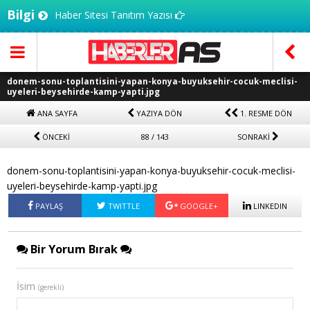
Bilgi
Haber Sitesi Tanıtım Yazısı
donem-sonu-toplantisini-yapan-konya-buyuksehir-cocuk-meclisi-
uyeleri-beysehirde-kamp-yapti.jpg
ANA SAYFA
YAZIYA DÖN
1. RESME DÖN
ÖNCEKİ
88 / 143
SONRAKİ
donem-sonu-toplantisini-yapan-konya-buyuksehir-cocuk-meclisi-
uyeleri-beysehirde-kamp-yapti.jpg
PAYLAŞ
TWITTLE
GOOGLE+
LINKEDIN
Bir Yorum Bırak
İsim
(gerekli)