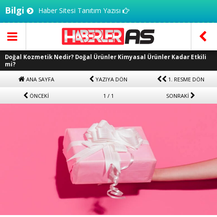
Bilgi
Haber Sitesi Tanıtım Yazısı
Doğal Kozmetik Nedir? Doğal Ürünler Kimyasal Ürünler Kadar Etkili
mi?
ANA SAYFA
YAZIYA DÖN
1. RESME DÖN
ÖNCEKİ
1 / 1
SONRAKİ