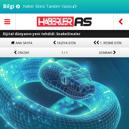
Bilgi
Haber Sitesi Tanıtım Yazısı
Dijital dünyanın yeni tehdidi: SnakeStealer
ANA SAYFA
YAZIYA DÖN
1. RESME DÖN
ÖNCEKİ
1 / 1
SONRAKİ