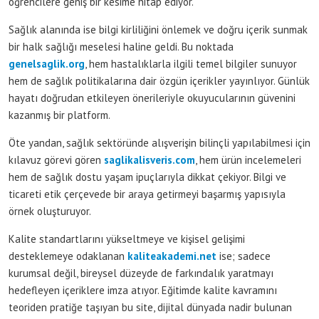
öğrencilere geniş bir kesime hitap ediyor.
Sağlık alanında ise bilgi kirliliğini önlemek ve doğru içerik sunmak
bir halk sağlığı meselesi haline geldi. Bu noktada
genelsaglik.org
, hem hastalıklarla ilgili temel bilgiler sunuyor
hem de sağlık politikalarına dair özgün içerikler yayınlıyor. Günlük
hayatı doğrudan etkileyen önerileriyle okuyucularının güvenini
kazanmış bir platform.
Öte yandan, sağlık sektöründe alışverişin bilinçli yapılabilmesi için
kılavuz görevi gören
saglikalisveris.com
, hem ürün incelemeleri
hem de sağlık dostu yaşam ipuçlarıyla dikkat çekiyor. Bilgi ve
ticareti etik çerçevede bir araya getirmeyi başarmış yapısıyla
örnek oluşturuyor.
Kalite standartlarını yükseltmeye ve kişisel gelişimi
desteklemeye odaklanan
kaliteakademi.net
ise; sadece
kurumsal değil, bireysel düzeyde de farkındalık yaratmayı
hedefleyen içeriklere imza atıyor. Eğitimde kalite kavramını
teoriden pratiğe taşıyan bu site, dijital dünyada nadir bulunan