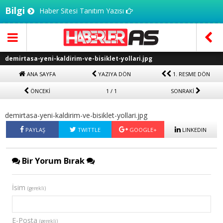
Bilgi
Haber Sitesi Tanıtım Yazısı
demirtasa-yeni-kaldirim-ve-bisiklet-yollari.jpg
ANA SAYFA
YAZIYA DÖN
1. RESME DÖN
ÖNCEKİ
1 / 1
SONRAKİ
demirtasa-yeni-kaldirim-ve-bisiklet-yollari.jpg
PAYLAŞ
TWITTLE
GOOGLE+
LINKEDIN
Bir Yorum Bırak
İsim
(gerekli)
E-Posta
(gerekli)