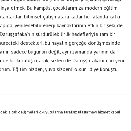
s inşa etmek. Bu kampüs, çocuklarımıza modern eğitim
 alanlardan bilimsel çalışmalara kadar her alanda katkı
pıda, yenilenebilir enerji kaynaklarının etkin bir şekilde
 Darüşşafaka’nın sürdürülebilirlik hedefleriyle tam bir
 süreçteki destekleri, bu hayalin gerçeğe dönüşmesinde
a’nın sadece bugünün değil, aynı zamanda yarının da
de bir kuruluş olarak, sizleri de Darüşşafaka’nın bu yeni
rum. ‘Eğitim bizden, yuva sizden!’ olsun” diye konuştu.
ki sıcak gelişmeleri okuyucularına tarafsız ulaştırmayı hizmet kabul