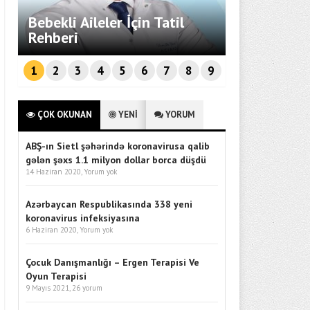
Endüstriyel
Bebekli Aileler İçin Tatil
Sistemleri
ü
Rehberi
Performans
1
2
3
4
5
6
7
8
9
ÇOK OKUNAN
YENİ
YORUM
ABŞ-ın Sietl şəhərində koronavirusa qalib
gələn şəxs 1.1 milyon dollar borca düşdü
14 Haziran 2020,
Yorum yok
Azərbaycan Respublikasında 338 yeni
koronavirus infeksiyasına
6 Haziran 2020,
Yorum yok
Çocuk Danışmanlığı – Ergen Terapisi Ve
Oyun Terapisi
9 Mayıs 2021,
26 yorum