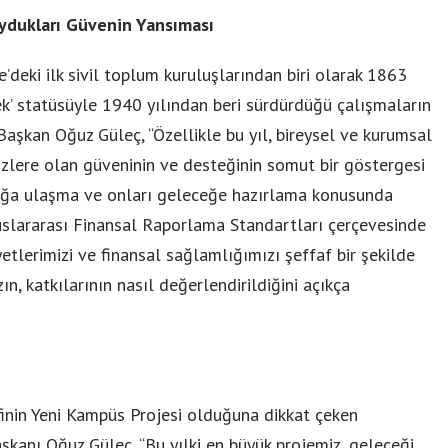
Duydukları Güvenin Yansıması
’deki ilk sivil toplum kuruluşlarından biri olarak 1863
ek’ statüsüyle 1940 yılından beri sürdürdüğü çalışmaların
Başkan Oğuz Güleç, “Özellikle bu yıl, bireysel ve kurumsal
izlere olan güveninin ve desteğinin somut bir göstergesi
ocuğa ulaşma ve onları geleceğe hazırlama konusunda
luslararası Finansal Raporlama Standartları çerçevesinde
etlerimizi ve finansal sağlamlığımızı şeffaf bir şekilde
n, katkılarının nasıl değerlendirildiğini açıkça
inin Yeni Kampüs Projesi olduğuna dikkat çeken
kanı Oğuz Güleç, “Bu yılki en büyük projemiz, geleceği