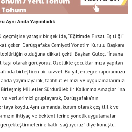
zu Aynı Anda Yayımladık
 geçmişine yaraşır bir şekilde, “Eğitimde Fırsat Eşitliği”
kkat çeken Darüşşafaka Cemiyeti Yönetim Kurulu Başkanı
bilirliğin olduğuna dikkat çekti. Başkan Güleç, “İnsana
el taşı olarak görüyoruz. Özellikle çocuklarımıza yapılan
fında birleştiren bir kuvvet. Bu yıl, entegre raporumuzu
ı anda yayımlayarak, taahhütlerimizi ve uygulamalarımızı
 Birleşmiş Milletler Sürdürülebilir Kalkınma Amaçları’ na
 ve verilerimizi gruplayarak, Darüşşafaka’nın
 ortaya koydu. Aynı zamanda, kurum olarak çeşitlilik ve
aşımızın ihtiyaç ve beklentilerine yönelik uygulamalar
ını gerçekleştirmelerine katkı sağlıyoruz” diye konuştu.