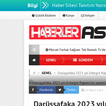
Bilgi
Haber Sitesi Tanıtım Yazıs
Gizlilik Bildirimi
Künye
İletişim
Mürsel Ferhat Sağlam Tek Rumeli Tv’de Marka Atölyesi Progr
GENEL
GÜNDEM
»
»
GENEL
Darüşşafaka 2023 yılı Entegre Ra
Facebook
Twitter
24 Mayıs 2024
Darüşşafaka 2023 yıl