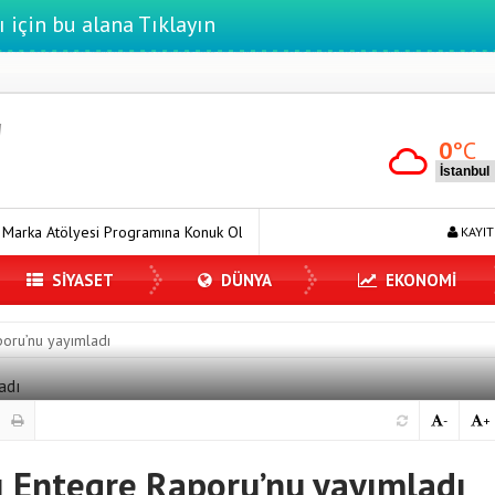
ı için bu alana Tıklayın
0
°C
amına Konuk Oldu
Dijitalleşme Ebelik Hizmetlerini Dönüştürüyor
KAYIT
SİYASET
DÜNYA
EKONOMİ
poru’nu yayımladı
-
+
ı Entegre Raporu’nu yayımladı