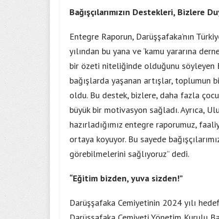
Bağışçılarımızın Destekleri, Bizlere 
Entegre Raporun, Darüşşafaka’nın Türkiye
yılından bu yana ve ‘kamu yararına dern
bir özeti niteliğinde olduğunu söyleyen 
bağışlarda yaşanan artışlar, toplumun b
oldu. Bu destek, bizlere, daha fazla ç
büyük bir motivasyon sağladı. Ayrıca, U
hazırladığımız entegre raporumuz, faaliy
ortaya koyuyor. Bu sayede bağışçılarımızı
görebilmelerini sağlıyoruz” dedi.
“Eğitim bizden, yuva sizden!”
Darüşşafaka Cemiyetinin 2024 yılı hedef
Darüşşafaka Cemiyeti Yönetim Kurulu Baş