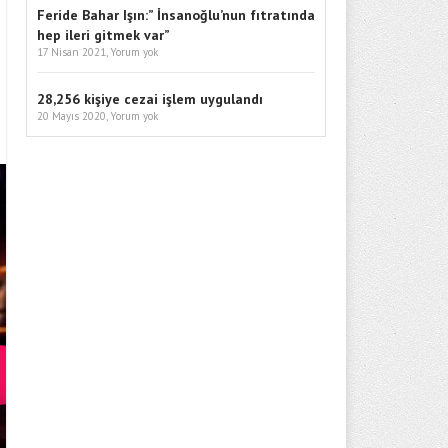
Feride Bahar Işın:” İnsanoğlu’nun fıtratında
hep ileri gitmek var”
17 Nisan 2021,
Yorum yok
28,256 kişiye cezai işlem uygulandı
20 Mayıs 2020,
Yorum yok