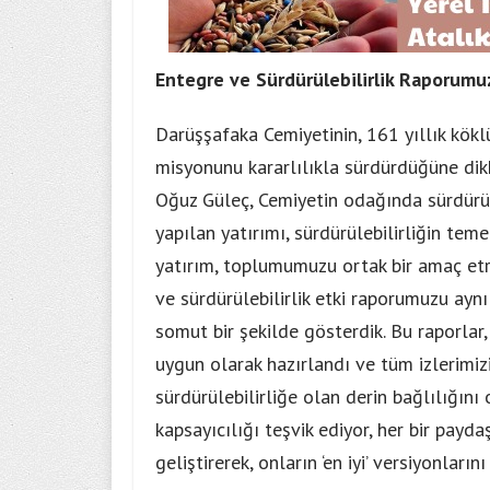
Entegre ve Sürdürülebilirlik Raporumu
Darüşşafaka Cemiyetinin, 161 yıllık köklü
misyonunu kararlılıkla sürdürdüğüne di
Oğuz Güleç, Cemiyetin odağında sürdürüle
yapılan yatırımı, sürdürülebilirliğin tem
yatırım, toplumumuzu ortak bir amaç etra
ve sürdürülebilirlik etki raporumuzu ayn
somut bir şekilde gösterdik. Bu raporlar,
uygun olarak hazırlandı ve tüm izlerimizi
sürdürülebilirliğe olan derin bağlılığını
kapsayıcılığı teşvik ediyor, her bir payd
geliştirerek, onların ‘en iyi’ versiyonlar