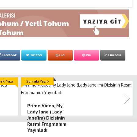
Facebook
Twitter
+1
Pin
LinkedIn
ki Yazı
Sonraki Yazı
Prime Video, My
Lady Jane (Lady
Jane’im) Dizisinin
Resmi Fragmanını
Yayınladı