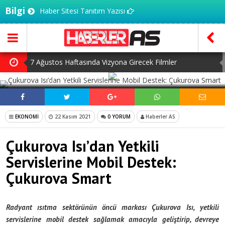
Bilgi
Haber Sitesi Tanıtım Yazısı
7 Ağustos Haftasında Vizyona Girecek Filmler
SOSYAL MEDYADA PAYLAŞ
Mürsel Ferhat Sağlam Tek Rumeli Tv’de Marka Atölyesi
Programına Konuk Oldu
Dijitalleşme Ebelik Hizmetlerini Dönüştürüyor
EKONOMİ
22 Kasım 2021
0 YORUM
Haberler AS
İnsanlar Saç Ekimi İçin Neden Türkiye’ye Geliyor?
Çukurova Isı’dan Yetkili
Kilo Vermek mi, Yağ Vermek mi? Aynı Şey Sanıyoruz Ama
Servislerine Mobil Destek:
Değil!
Çukurova Smart
Radyant ısıtma sektörünün öncü markası
Çukurova Isı,
yetkili
servislerine mobil destek sağlamak amacıyla geliştirip, devreye