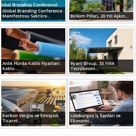
Global Branding Conference
Manifestosu Sektöre...
Birikim Pilleri, 20 Yılı Aşkın...
Anlık Hurda Kablo Fiyatları:
Byart Group, 35 Yıllık
Kablo...
Tecrübesini...
Karbon Vergisi ve Emisyon
Lüleburgaz İş İlanları ve
Ticaret...
Ekonomi...