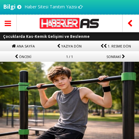
Bilgi
Haber Sitesi Tanıtım Yazısı
Çocuklarda Kas-Kemik Gelişimi ve Beslenme
ANA SAYFA
YAZIYA DÖN
1. RESME DÖN
ÖNCEKİ
1 / 1
SONRAKİ