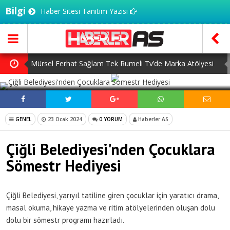
Bilgi
Haber Sitesi Tanıtım Yazısı
Mürsel Ferhat Sağlam Tek Rumeli Tv’de Marka Atölyesi
SOSYAL MEDYADA PAYLAŞ
Programına Konuk Oldu
Dijitalleşme Ebelik Hizmetlerini Dönüştürüyor
İnsanlar Saç Ekimi İçin Neden Türkiye’ye Geliyor?
GENEL
23 Ocak 2024
0 YORUM
Haberler AS
Başlangıç Seviyesi Dolma Kalem Gerçekten Fark Yaratır
Çiğli Belediyesi'nden Çocuklara
mı?
7 Ağustos Haftasında Vizyona Girecek Filmler
Sömestr Hediyesi
Çiğli Belediyesi, yarıyıl tatiline giren çocuklar için yaratıcı drama,
masal okuma, hikaye yazma ve ritim atölyelerinden oluşan dolu
dolu bir sömestr programı hazırladı.