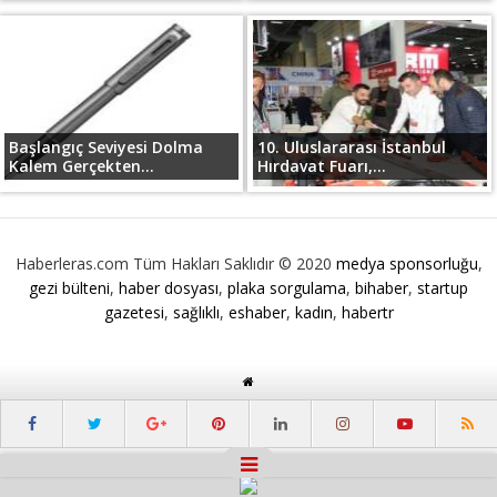
Başlangıç Seviyesi Dolma
10. Uluslararası İstanbul
Kalem Gerçekten...
Hırdavat Fuarı,...
Haberleras.com Tüm Hakları Saklıdır © 2020
medya sponsorluğu
,
gezi bülteni
,
haber dosyası
,
plaka sorgulama
,
bihaber
,
startup
gazetesi
,
sağlıklı
,
eshaber
,
kadın
,
habertr
Masaüstü Görünümüne Geç