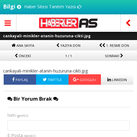
Bilgi
Haber Sitesi Tanıtım Yazısı
cankayali-minikler-atanin-huzuruna-cikti.jpg
ANA SAYFA
YAZIYA DÖN
1. RESME DÖN
ÖNCEKİ
1 / 1
SONRAKİ
cankayali-minikler-atanin-huzuruna-cikti.jpg
PAYLAŞ
TWITTLE
GOOGLE+
LINKEDIN
Bir Yorum Bırak
İsim
(gerekli)
E-Posta
(gerekli)