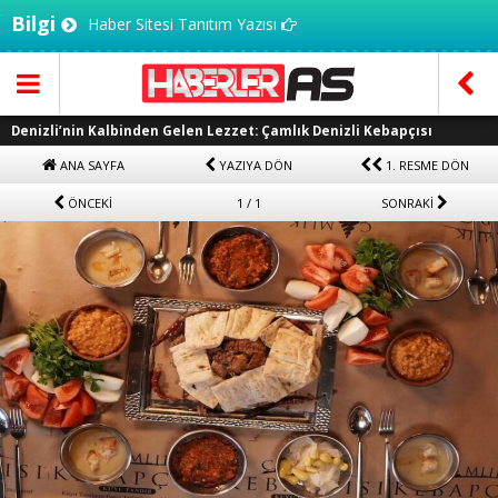
Bilgi
Haber Sitesi Tanıtım Yazısı
Denizli’nin Kalbinden Gelen Lezzet: Çamlık Denizli Kebapçısı
ANA SAYFA
YAZIYA DÖN
1. RESME DÖN
ÖNCEKİ
1 / 1
SONRAKİ