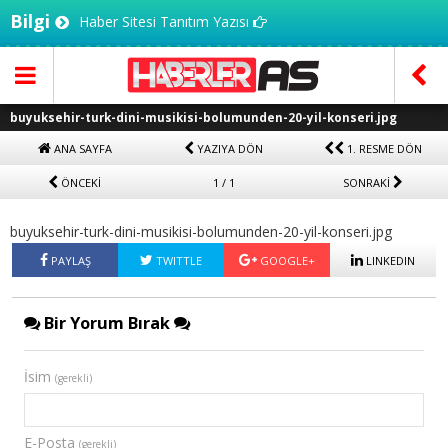
Bilgi
Haber Sitesi Tanıtım Yazısı
buyuksehir-turk-dini-musikisi-bolumunden-20-yil-konseri.jpg
ANA SAYFA
YAZIYA DÖN
1. RESME DÖN
ÖNCEKİ
1 / 1
SONRAKİ
buyuksehir-turk-dini-musikisi-bolumunden-20-yil-konseri.jpg
PAYLAŞ
TWITTLE
GOOGLE+
LINKEDIN
Bir Yorum Bırak
İsim
(gerekli)
E-Posta
(gerekli)