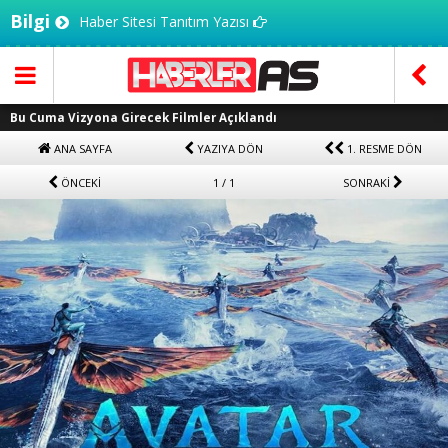
Bilgi
Haber Sitesi Tanıtım Yazısı
Bu Cuma Vizyona Girecek Filmler Açıklandı
ANA SAYFA
YAZIYA DÖN
1. RESME DÖN
ÖNCEKİ
1 / 1
SONRAKİ