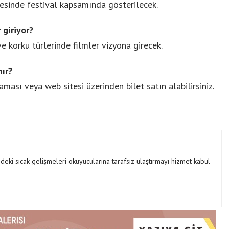
esinde festival kapsamında gösterilecek.
 giriyor?
 korku türlerinde filmler vizyona girecek.
nır?
ası veya web sitesi üzerinden bilet satın alabilirsiniz.
ki sıcak gelişmeleri okuyucularına tarafsız ulaştırmayı hizmet kabul
Birikim Pilleri, 20 Yılı Aşkın
Mühendislik Birikimiyle