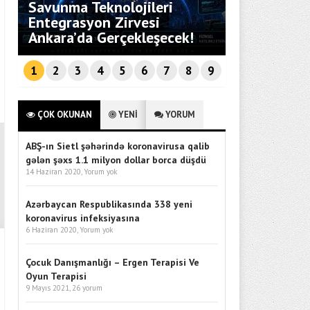
Savunma Teknolojileri
i
Entegrasyon Zirvesi
Bebekli Aile
Ankara’da Gerçekleşecek!
Rehberi
1
2
3
4
5
6
7
8
9
ÇOK OKUNAN
YENİ
YORUM
ABŞ-ın Sietl şəhərində koronavirusa qalib
gələn şəxs 1.1 milyon dollar borca düşdü
14 Haziran 2020,
Yorum yok
Azərbaycan Respublikasında 338 yeni
koronavirus infeksiyasına
6 Haziran 2020,
Yorum yok
Çocuk Danışmanlığı – Ergen Terapisi Ve
Oyun Terapisi
9 Mayıs 2021,
26 yorum