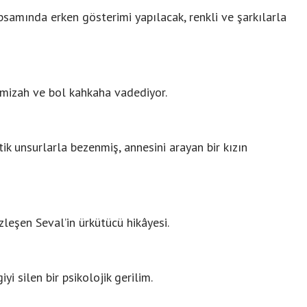
samında erken gösterimi yapılacak, renkli ve şarkılarla
l mizah ve bol kahkaha vadediyor.
ik unsurlarla bezenmiş, annesini arayan bir kızın
leşen Seval’in ürkütücü hikâyesi.
yi silen bir psikolojik gerilim.