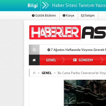
Bilgi
Haber Sitesi Tanıtım Yazıs
Gizlilik Bildirimi
Künye
İletişim
7 Ağustos Haftasında Vizyona Girecek Filmler
Mürse
GENEL
GÜNDEM
»
»
GENEL
Bu Cuma Paribu Cineverse’te Vizy