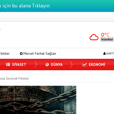
ı için bu alana Tıklayın
0
°C
l Ferhat Sağlam Tek Rumeli Tv’de Marka Atölyesi Programına Konuk Oldu
KAYIT
SİYASET
DÜNYA
EKONOMİ
ona Girecek Filmler