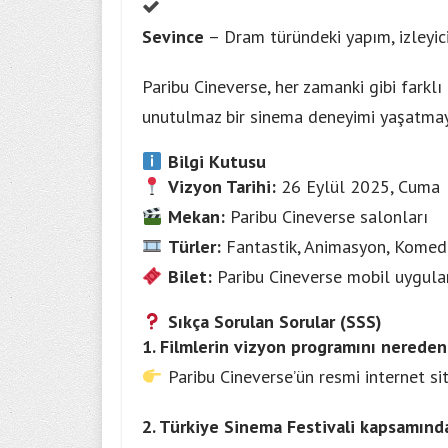
Sevince
– Dram türündeki yapım, izleyici
Paribu Cineverse, her zamanki gibi farklı 
unutulmaz bir sinema deneyimi yaşatmayı
Bilgi Kutusu
Vizyon Tarihi:
26 Eylül 2025, Cuma
Mekan:
Paribu Cineverse salonları
Türler:
Fantastik, Animasyon, Komedi
Bilet:
Paribu Cineverse mobil uygulam
Sıkça Sorulan Sorular (SSS)
1. Filmlerin vizyon programını nereden
Paribu Cineverse’ün resmi internet si
2. Türkiye Sinema Festivali kapsamınd