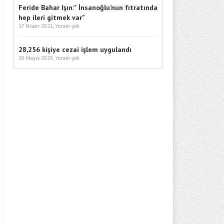
Feride Bahar Işın:” İnsanoğlu’nun fıtratında
hep ileri gitmek var”
17 Nisan 2021,
Yorum yok
28,256 kişiye cezai işlem uygulandı
20 Mayıs 2020,
Yorum yok