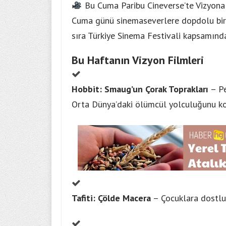
Bu Cuma Paribu Cineverse’te Vizyona G
Cuma günü sinemaseverlere dopdolu bir v
sıra Türkiye Sinema Festivali kapsamınd
Bu Haftanın Vizyon Filmleri
Hobbit: Smaug’un Çorak Toprakları
– Pe
Orta Dünya’daki ölümcül yolculuğunu ko
Tafiti: Çölde Macera
– Çocuklara dostluk