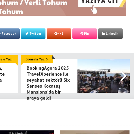
Türkiye’nin Batarya
Teknolojisinde Yerli Üretim
Güçlendiriyor
Facebook
Twitter
+1
Pin
LinkedIn
ki Yazı
Sonraki Yazı
,
BookingAgora 2025
nte
TravelXperience ile
a
seyahat sektörü Six
Senses Kocataş
Mansions’da bir
araya geldi