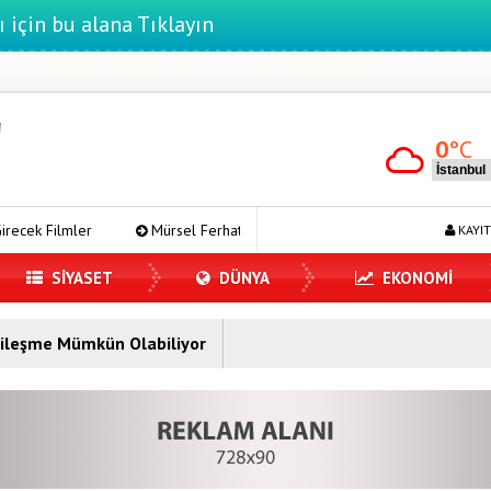
ı için bu alana Tıklayın
0
°C
ler
Mürsel Ferhat Sağlam Tek Rumeli Tv’de Marka Atölyesi Progr
KAYIT
SİYASET
DÜNYA
EKONOMİ
İyileşme Mümkün Olabiliyor