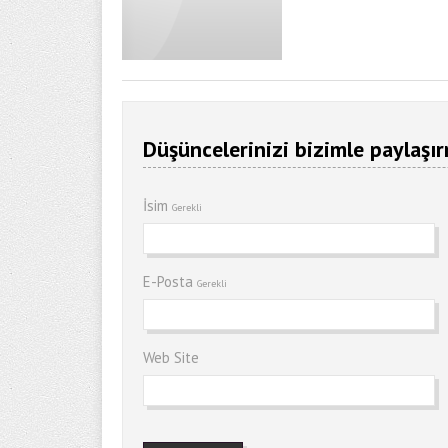
Düşüncelerinizi bizimle paylaşır
İsim
Gerekli
E-Posta
Gerekli
Web Site