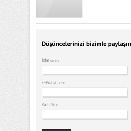
Düşüncelerinizi bizimle paylaşır
İsim
Gerekli
E-Posta
Gerekli
Web Site