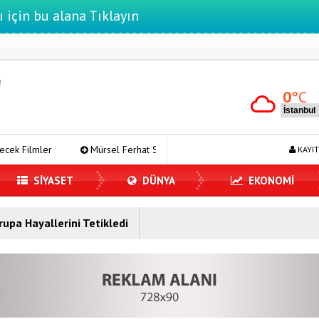
ı için bu alana Tıklayın
0
°C
Mürsel Ferhat Sağlam Tek Rumeli Tv’de Marka Atölyesi Programına
KAYIT
SİYASET
DÜNYA
EKONOMİ
rupa Hayallerini Tetikledi