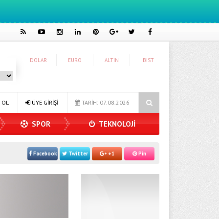
DOLAR
EURO
ALTIN
BIST
 Konuk Oldu
Dijitalleşme Ebelik Hizmetlerini Dönüştürüyor
 OL
ÜYE GİRİŞİ
TARİH: 07.08.2026
SPOR
TEKNOLOJİ
Facebook
Twitter
+1
Pin