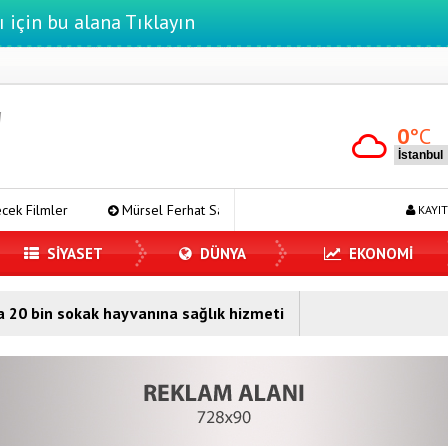
ı için bu alana Tıklayın
0
°C
Mürsel Ferhat Sağlam Tek Rumeli Tv’de Marka Atölyesi Programı
KAYIT
SİYASET
DÜNYA
EKONOMİ
da 20 bin sokak hayvanına sağlık hizmeti