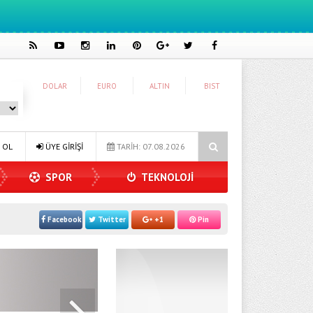
DOLAR
EURO
ALTIN
BIST
na Konuk Oldu
Dijitalleşme Ebelik Hizmetlerini Dönüştürüyor
 OL
ÜYE GİRİŞİ
TARİH: 07.08.2026
SPOR
TEKNOLOJİ
Facebook
Twitter
+1
Pin