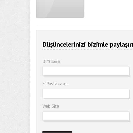
Düşüncelerinizi bizimle paylaşır
İsim
Gerekli
E-Posta
Gerekli
Web Site