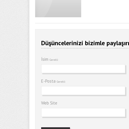
Düşüncelerinizi bizimle paylaşır
İsim
Gerekli
E-Posta
Gerekli
Web Site