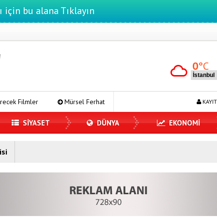
ı için bu alana Tıklayın
0
°C
er
Mürsel Ferhat Sağlam Tek Rumeli Tv’de Marka Atölyesi Progra
KAYIT
SİYASET
DÜNYA
EKONOMİ
isi