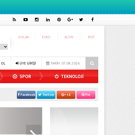
DOLAR
EURO
ALTIN
BIST
mına Konuk Oldu
Dijitalleşme Ebelik Hizmetlerini Dönüştürüyor
 OL
ÜYE GİRİŞİ
TARİH: 07.08.2026
SPOR
TEKNOLOJİ
Facebook
Twitter
+1
Pin