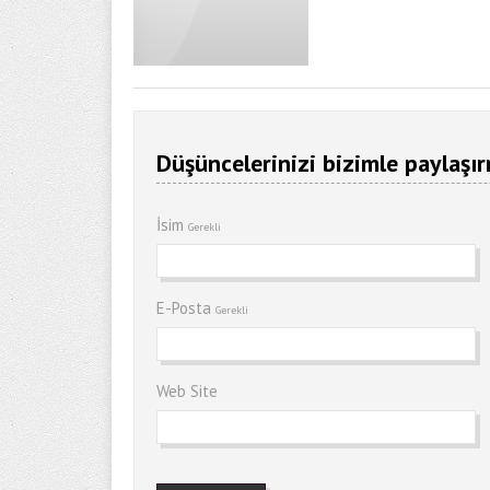
Düşüncelerinizi bizimle paylaşır
İsim
Gerekli
E-Posta
Gerekli
Web Site