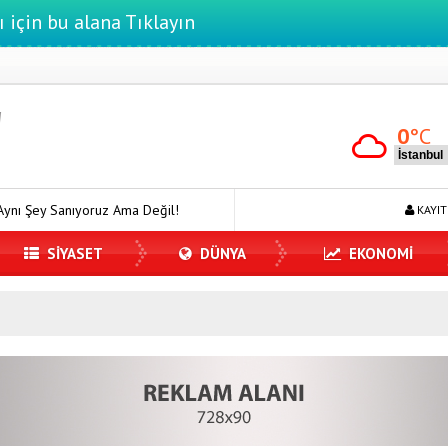
ı için bu alana Tıklayın
0
°C
oruz Ama Değil!
7 Ağustos Haftasında Vizyona Girecek Filmler
KAYIT
SİYASET
DÜNYA
EKONOMİ