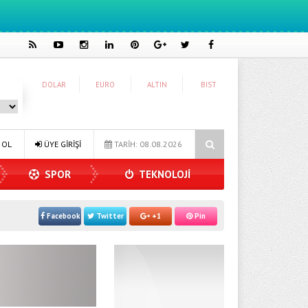
DOLAR
EURO
ALTIN
BIST
Mürsel Ferhat Sağlam Tek Rumeli Tv’de Marka Atölyesi Programına Ko
 OL
ÜYE GİRİŞİ
TARİH: 08.08.2026
SPOR
TEKNOLOJİ
Facebook
Twitter
+1
Pin