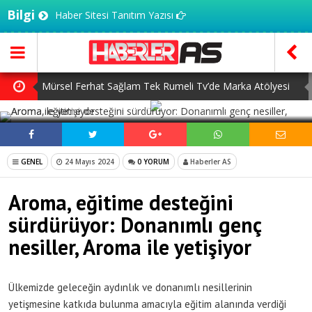
Bilgi
Haber Sitesi Tanıtım Yazısı
Mürsel Ferhat Sağlam Tek Rumeli Tv’de Marka Atölyesi
SOSYAL MEDYADA PAYLAŞ
Programına Konuk Oldu
Dijitalleşme Ebelik Hizmetlerini Dönüştürüyor
İnsanlar Saç Ekimi İçin Neden Türkiye’ye Geliyor?
GENEL
24 Mayıs 2024
0 YORUM
Haberler AS
Kilo Vermek mi, Yağ Vermek mi? Aynı Şey Sanıyoruz Ama
Aroma, eğitime desteğini
Değil!
7 Ağustos Haftasında Vizyona Girecek Filmler
sürdürüyor: Donanımlı genç
nesiller, Aroma ile yetişiyor
Ülkemizde geleceğin aydınlık ve donanımlı nesillerinin
yetişmesine katkıda bulunma amacıyla eğitim alanında verdiği