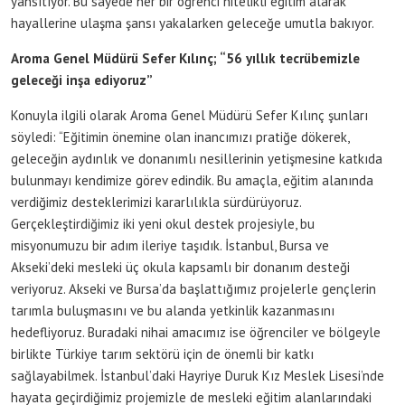
yansıtıyor. Bu sayede her bir öğrenci nitelikli eğitim alarak
hayallerine ulaşma şansı yakalarken geleceğe umutla bakıyor.
Aroma Genel Müdürü Sefer Kılınç; “56 yıllık tecrübemizle
geleceği inşa ediyoruz”
Konuyla ilgili olarak Aroma Genel Müdürü Sefer Kılınç şunları
söyledi: “Eğitimin önemine olan inancımızı pratiğe dökerek,
geleceğin aydınlık ve donanımlı nesillerinin yetişmesine katkıda
bulunmayı kendimize görev edindik. Bu amaçla, eğitim alanında
verdiğimiz desteklerimizi kararlılıkla sürdürüyoruz.
Gerçekleştirdiğimiz iki yeni okul destek projesiyle, bu
misyonumuzu bir adım ileriye taşıdık. İstanbul, Bursa ve
Akseki’deki mesleki üç okula kapsamlı bir donanım desteği
veriyoruz. Akseki ve Bursa’da başlattığımız projelerle gençlerin
tarımla buluşmasını ve bu alanda yetkinlik kazanmasını
hedefliyoruz. Buradaki nihai amacımız ise öğrenciler ve bölgeyle
birlikte Türkiye tarım sektörü için de önemli bir katkı
sağlayabilmek. İstanbul’daki Hayriye Duruk Kız Meslek Lisesi’nde
hayata geçirdiğimiz projemizle de mesleki eğitim alanlarındaki