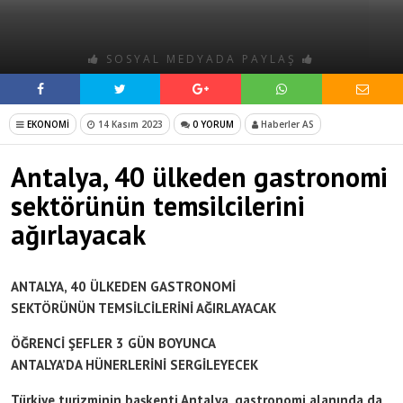
SOSYAL MEDYADA PAYLAŞ
EKONOMİ
14 Kasım 2023
0 YORUM
Haberler AS
Antalya, 40 ülkeden gastronomi
sektörünün temsilcilerini
ağırlayacak
ANTALYA, 40 ÜLKEDEN GASTRONOMİ
SEKTÖRÜNÜN TEMSİLCİLERİNİ AĞIRLAYACAK
ÖĞRENCİ ŞEFLER 3 GÜN BOYUNCA
ANTALYA’DA HÜNERLERİNİ SERGİLEYECEK
Türkiye turizminin başkenti Antalya, gastronomi alanında da