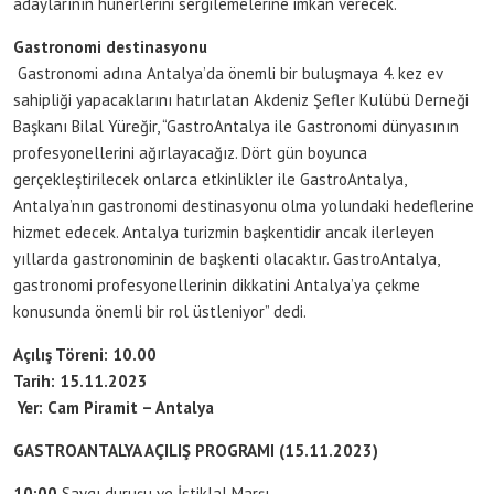
adaylarının hünerlerini sergilemelerine imkan verecek.
Gastronomi destinasyonu
Gastronomi adına Antalya’da önemli bir buluşmaya 4. kez ev
sahipliği yapacaklarını hatırlatan Akdeniz Şefler Kulübü Derneği
Başkanı Bilal Yüreğir, “GastroAntalya ile Gastronomi dünyasının
profesyonellerini ağırlayacağız. Dört gün boyunca
gerçekleştirilecek onlarca etkinlikler ile GastroAntalya,
Antalya’nın gastronomi destinasyonu olma yolundaki hedeflerine
hizmet edecek. Antalya turizmin başkentidir ancak ilerleyen
yıllarda gastronominin de başkenti olacaktır. GastroAntalya,
gastronomi profesyonellerinin dikkatini Antalya’ya çekme
konusunda önemli bir rol üstleniyor” dedi.
Açılış Töreni: 10.00
Tarih: 15.11.2023
Yer: Cam Piramit – Antalya
GASTROANTALYA AÇILIŞ PROGRAMI (15.11.2023)
10:00
Saygı duruşu ve İstiklal Marşı