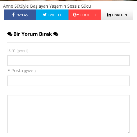
Anne Sütüyle Başlayan Yaşamın Sessiz Gücü
PAYLAŞ
TWITTLE
GOOGLE+
LINKEDIN
Bir Yorum Bırak
İsim
(gerekli)
E-Posta
(gerekli)