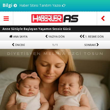
Bilgi
Haber Sitesi Tanıtım Yazısı
Anne Sütüyle Başlayan Yaşamın Sessiz Gücü
ANA SAYFA
YAZIYA DÖN
1. RESME DÖN
ÖNCEKİ
1 / 1
SONRAKİ