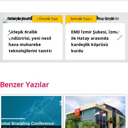
Önceki Yazı
Sonraki Yazı
Birleşik Krallık
EMD İzmir Şubesi, İzmir
endüstrisi, yeni nesil
ile Hatay arasında
hava muharebe
kardeşlik köprüsü
teknolojilerini tanıttı
kurdu
Benzer Yazılar