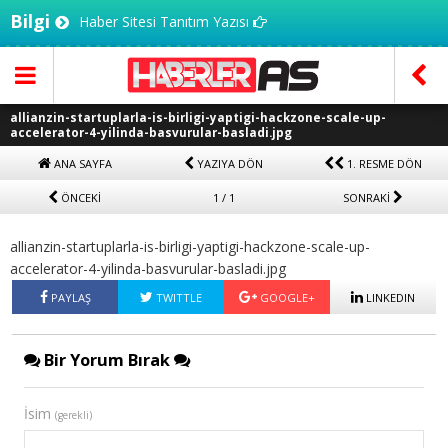
Bilgi
Haber Sitesi Tanıtım Yazısı
allianzin-startuplarla-is-birligi-yaptigi-hackzone-scale-up-
accelerator-4-yilinda-basvurular-basladi.jpg
ANA SAYFA
YAZIYA DÖN
1. RESME DÖN
ÖNCEKİ
1 / 1
SONRAKİ
allianzin-startuplarla-is-birligi-yaptigi-hackzone-scale-up-
accelerator-4-yilinda-basvurular-basladi.jpg
PAYLAŞ
TWITTLE
GOOGLE+
LINKEDIN
Bir Yorum Bırak
İsim
(gerekli)