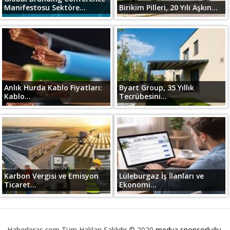
Manifestosu Sektöre...
Birikim Pilleri, 20 Yılı Aşkın...
Anlık Hurda Kablo Fiyatları:
Byart Group, 35 Yıllık
Kablo...
Tecrübesini...
Karbon Vergisi ve Emisyon
Lüleburgaz İş İlanları ve
Ticaret...
Ekonomi...
Haberleras.com Tüm Hakları Saklıdır © 2020
medya sponsorluğu
,