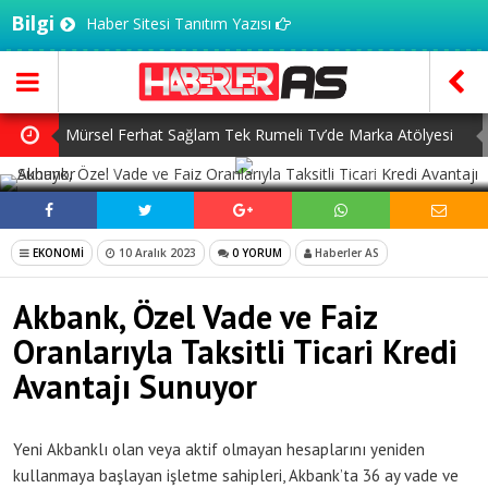
Bilgi
Haber Sitesi Tanıtım Yazısı
Mürsel Ferhat Sağlam Tek Rumeli Tv’de Marka Atölyesi
SOSYAL MEDYADA PAYLAŞ
Programına Konuk Oldu
Dijitalleşme Ebelik Hizmetlerini Dönüştürüyor
İnsanlar Saç Ekimi İçin Neden Türkiye’ye Geliyor?
EKONOMİ
10 Aralık 2023
0 YORUM
Haberler AS
Başlangıç Seviyesi Dolma Kalem Gerçekten Fark Yaratır
Akbank, Özel Vade ve Faiz
mı?
7 Ağustos Haftasında Vizyona Girecek Filmler
Oranlarıyla Taksitli Ticari Kredi
Avantajı Sunuyor
Yeni Akbanklı olan veya aktif olmayan hesaplarını yeniden
kullanmaya başlayan işletme sahipleri, Akbank’ta 36 ay vade ve