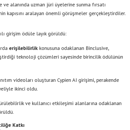
ne ve alanında uzman jüri üyelerine sunma fırsatı
inin kapısını aralayan önemli görüşmeler gerçekleştirdiler.
lı girişim ödüle layık görüldü:
arda
erişilebilirlik
konusuna odaklanan Binclusive,
iştirdiği teknoloji çözümleri sayesinde birincilik ödülünün
anıtım videoları oluşturan Cypien AI girişimi, perakende
liyle ikinci oldu.
ürülebilirlik ve kullanıcı etkileşimi alanlarına odaklanan
örüldü.
iliğe Katkı