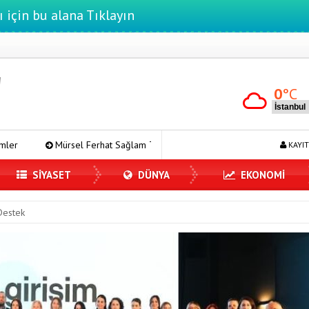
ı için bu alana Tıklayın
0
°C
at Sağlam Tek Rumeli Tv’de Marka Atölyesi Programına Konuk Oldu
KAYIT
SİYASET
DÜNYA
EKONOMİ
Destek