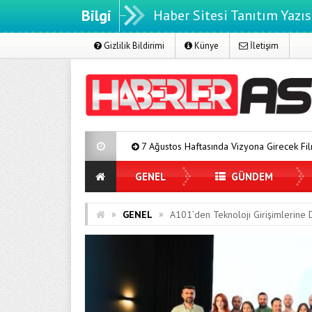
Bilgi
Haber Sitesi Tanıtım Yazıs
Gizlilik Bildirimi
Künye
İletişim
7 Ağustos Haftasında Vizyona Girecek Filmler
Mürsel Ferh
GENEL
GÜNDEM
»
»
GENEL
A101’den Teknoloji Girişimlerine 