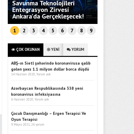
Savunma Teknolojileri
i
Entegrasyon Zirvesi
Bebekli Aile
Ankara’da Gerçekleşecek!
Rehberi
1
2
3
4
5
6
7
8
9
ÇOK OKUNAN
YENİ
YORUM
ABŞ-ın Sietl şəhərində koronavirusa qalib
gələn şəxs 1.1 milyon dollar borca düşdü
14 Haziran 2020,
Yorum yok
Azərbaycan Respublikasında 338 yeni
koronavirus infeksiyasına
6 Haziran 2020,
Yorum yok
Çocuk Danışmanlığı – Ergen Terapisi Ve
Oyun Terapisi
9 Mayıs 2021,
26 yorum