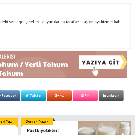
Türkiye’nin Batarya
Teknolojisinde Yerli Üretim
Güçlendiriyor
ki sıcak gelişmeleri okuyucularına tarafsız ulaştırmayı hizmet kabul
Facebook
Twitter
+1
Pin
LinkedIn
ki Yazı
Sonraki Yazı
Postbiyotikler: