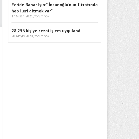
Feride Bahar Işın:” İnsanoğlu’nun fıtratında
hep ileri gitmek var”
17 Nisan 2021,
Yorum yok
28,256 kişiye cezai işlem uygulandı
20 Mayıs 2020,
Yorum yok