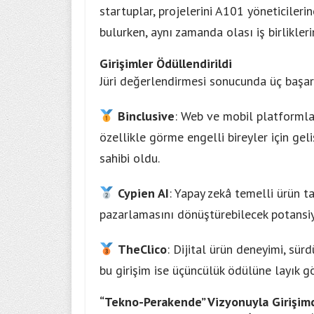
startuplar, projelerini A101 yöneticileri
bulurken, aynı zamanda olası iş birlikler
Girişimler Ödüllendirildi
Jüri değerlendirmesi sonucunda üç başarı
Binclusive
: Web ve mobil platforml
özellikle görme engelli bireyler için gel
sahibi oldu.
Cypien AI
: Yapay zekâ temelli ürün t
pazarlamasını dönüştürebilecek potansiye
TheClico
: Dijital ürün deneyimi, sürd
bu girişim ise üçüncülük ödülüne layık g
“Tekno-Perakende” Vizyonuyla Girişimc