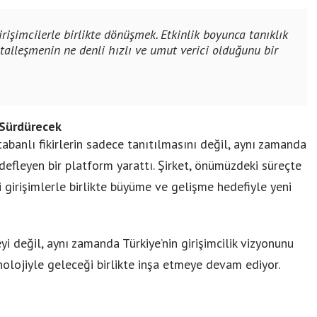
işimcilerle birlikte dönüşmek. Etkinlik boyunca tanıklık
ijitalleşmenin ne denli hızlı ve umut verici olduğunu bir
 Sürdürecek
tabanlı fikirlerin sadece tanıtılmasını değil, aynı zamanda
efleyen bir platform yarattı. Şirket, önümüzdeki süreçte
i girişimlerle birlikte büyüme ve gelişme hedefiyle yeni
yi değil, aynı zamanda Türkiye’nin girişimcilik vizyonunu
olojiyle geleceği birlikte inşa etmeye devam ediyor.
Birikim Pilleri, 20 Yılı Aşkın
Mühendislik Birikimiyle