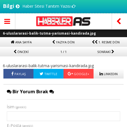
Bilgi
Haber Sitesi Tanıtım Yazısı
6-uluslararasi-balik-tutma-yarismasi-kandirada.jpg
ANA SAYFA
YAZIYA DÖN
1. RESME DÖN
ÖNCEKİ
1 / 1
SONRAKİ
6-uluslararasi-balik-tutma-yarismasi-kandirada.jpg
PAYLAŞ
TWITTLE
GOOGLE+
LINKEDIN
Bir Yorum Bırak
İsim
(gerekli)
E-Posta
(gerekli)