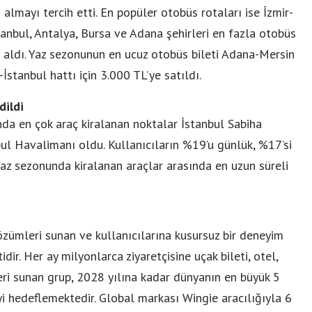
 almayı tercih etti. En popüler otobüs rotaları ise İzmir-
tanbul, Antalya, Bursa ve Adana şehirleri en fazla otobüs
r aldı. Yaz sezonunun en ucuz otobüs bileti Adana-Mersin
-İstanbul hattı için 3.000 TL’ye satıldı.
dildi
ında en çok araç kiralanan noktalar İstanbul Sabiha
l Havalimanı oldu. Kullanıcıların %19’u günlük, %17’si
 Yaz sezonunda kiralanan araçlar arasında en uzun süreli
özümleri sunan ve kullanıcılarına kusursuz bir deneyim
dir. Her ay milyonlarca ziyaretçisine uçak bileti, otel,
leri sunan grup, 2028 yılına kadar dünyanın en büyük 5
i hedeflemektedir. Global markası Wingie aracılığıyla 6