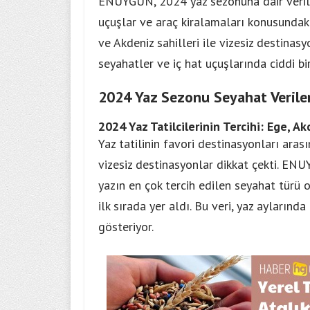
ENUYGUN, 2024 yaz sezonuna dair verileri
uçuşlar ve araç kiralamaları konusundaki 
ve Akdeniz sahilleri ile vizesiz destinas
seyahatler ve iç hat uçuşlarında ciddi bir
2024 Yaz Sezonu Seyahat Verile
2024 Yaz Tatilcilerinin Tercihi: Ege, A
Yaz tatilinin
favori destinasyonları arasın
vizesiz destinasyonlar dikkat çekti. ENU
yazın en çok tercih edilen seyahat türü o
ilk sırada yer aldı. Bu veri, yaz aylarınd
gösteriyor.