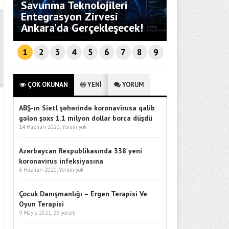
Savunma Teknolojileri
i
Entegrasyon Zirvesi
Bebekli Aile
Ankara’da Gerçekleşecek!
Rehberi
1
2
3
4
5
6
7
8
9
ÇOK OKUNAN
YENİ
YORUM
ABŞ-ın Sietl şəhərində koronavirusa qalib
gələn şəxs 1.1 milyon dollar borca düşdü
14 Haziran 2020,
Yorum yok
Azərbaycan Respublikasında 338 yeni
koronavirus infeksiyasına
6 Haziran 2020,
Yorum yok
Çocuk Danışmanlığı – Ergen Terapisi Ve
Oyun Terapisi
9 Mayıs 2021,
26 yorum