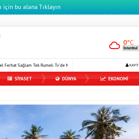
ı için bu alana Tıklayın
0
°C
meli Tv’de Marka Atölyesi Programına Konuk Oldu
Dijitalleşme Eb
KAYIT
SİYASET
DÜNYA
EKONOMİ