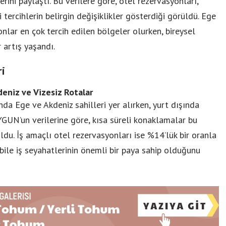
ni paylaştı. Bu verilere göre, otel rezervasyonları,
tercihlerin belirgin değişiklikler gösterdiği görüldü. Ege
yonlar en çok tercih edilen bölgeler olurken, bireysel
 artış yaşandı.
ri
kdeniz ve Vizesiz Rotalar
da Ege ve Akdeniz sahilleri yer alırken, yurt dışında
YGUN’un verilerine göre, kısa süreli konaklamalar bu
ldu. İş amaçlı otel rezervasyonları ise %14’lük bir oranla
a bile iş seyahatlerinin önemli bir paya sahip olduğunu