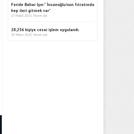
Feride Bahar Işın:” İnsanoğlu’nun fıtratında
hep ileri gitmek var”
17 Nisan 2021,
Yorum yok
28,256 kişiye cezai işlem uygulandı
20 Mayıs 2020,
Yorum yok