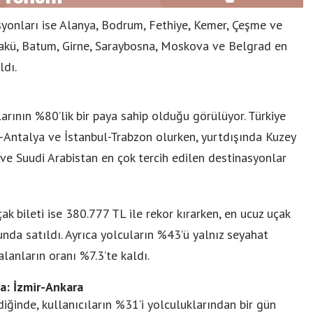
asyonları ise Alanya, Bodrum, Fethiye, Kemer, Çeşme ve
Bakü, Batum, Girne, Saraybosna, Moskova ve Belgrad en
ldı.
larının %80’lik bir paya sahip olduğu görülüyor. Türkiye
l-Antalya ve İstanbul-Trabzon olurken, yurtdışında Kuzey
ve Suudi Arabistan en çok tercih edilen destinasyonlar
ak bileti ise 380.777 TL ile rekor kırarken, en ucuz uçak
unda satıldı. Ayrıca yolcuların %43’ü yalnız seyahat
alanların oranı %7.3’te kaldı.
a: İzmir-Ankara
diğinde, kullanıcıların %31’i yolculuklarından bir gün