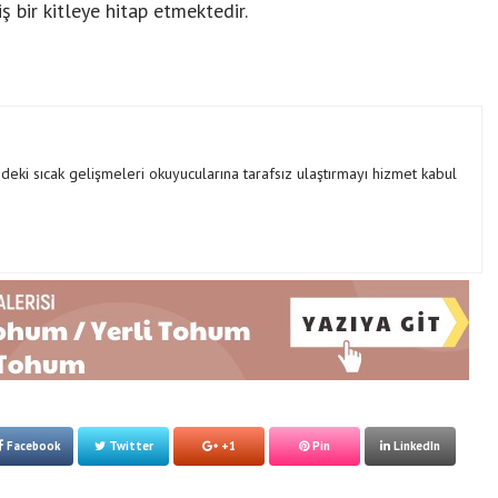
 bir kitleye hitap etmektedir.
ki sıcak gelişmeleri okuyucularına tarafsız ulaştırmayı hizmet kabul
Facebook
Twitter
+1
Pin
LinkedIn
Birikim Pilleri, 20 Yılı Aşkın
Mühendislik Birikimiyle