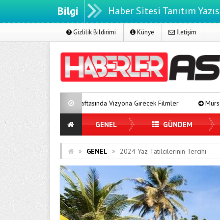
Bilgi
Haber Sitesi Tanıtım Yazıs
Gizlilik Bildirimi
Künye
İletişim
s Haftasında Vizyona Girecek Filmler
Mürsel Ferhat Sağlam Tek Ru
GENEL
GÜNDEM
»
»
GENEL
2024 Yaz Tatilcilerinin Tercihi