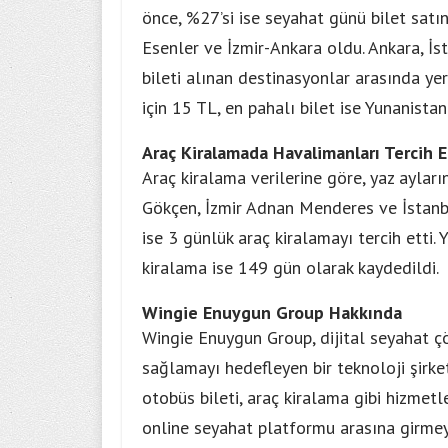
önce, %27’si ise seyahat günü bilet satın
Esenler ve İzmir-Ankara oldu. Ankara, İs
bileti alınan destinasyonlar arasında ye
için 15 TL, en pahalı bilet ise Yunanistan
Araç Kiralamada Havalimanları Tercih E
Araç kiralama verilerine göre, yaz aylar
Gökçen, İzmir Adnan Menderes ve İstanbu
ise 3 günlük araç kiralamayı tercih etti.
kiralama ise 149 gün olarak kaydedildi.
Wingie Enuygun Group Hakkında
Wingie Enuygun Group, dijital seyahat ç
sağlamayı hedefleyen bir teknoloji şirketi
otobüs bileti, araç kiralama gibi hizmet
online seyahat platformu arasına girmey