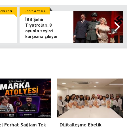
Türkiye’nin Batarya
Teknolojisinde Yerli Üretim
ki Yazı
Sonraki Yazı
Güçlendiriyor
İBB Şehir
Tiyatroları, 8
oyunla seyirci
karşısına çıkıyor
l Ferhat Sağlam Tek
Dijitalleşme Ebelik