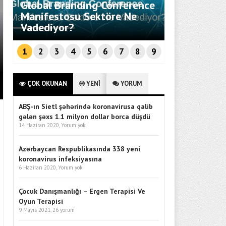
Global Branding Conference
Savunma Te
Manifestosu Sektöre Ne
Entegrasyo
Vadediyor?
Ankara’da 
7 AĞUSTOS HAFTASINDA VIZYON
1
2
3
4
5
6
7
8
9
ÇOK OKUNAN
YENİ
YORUM
ABŞ-ın Sietl şəhərində koronavirusa qalib
gələn şəxs 1.1 milyon dollar borca düşdü
14 Haziran 2020,
Yorum yok
Azərbaycan Respublikasında 338 yeni
koronavirus infeksiyasına
6 Haziran 2020,
Yorum yok
Çocuk Danışmanlığı – Ergen Terapisi Ve
Oyun Terapisi
9 Mayıs 2021,
26 yorum