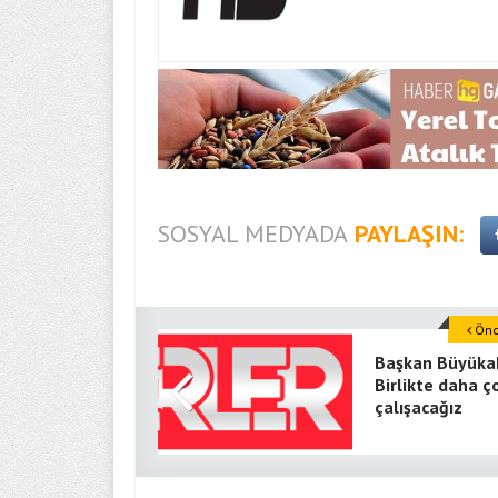
SOSYAL MEDYADA
PAYLAŞIN:
Önce
Başkan Büyükak
Birlikte daha ç
çalışacağız