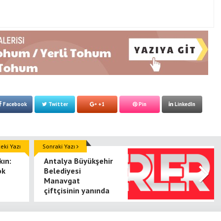
Facebook
Twitter
+1
Pin
LinkedIn
ki Yazı
Sonraki Yazı
ın:
Antalya Büyükşehir
ok
Belediyesi
Manavgat
çiftçisinin yanında