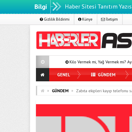
Bilgi
Haber Sitesi Tanıtım Yazıs
Gizlilik Bildirimi
Künye
İletişim
Kilo Vermek mi, Yağ Vermek mi? Aynı Şey Sanıyoruz Am
GENEL
GÜNDEM
»
»
GÜNDEM
Zabıta ekipleri kayıp telefonu sa