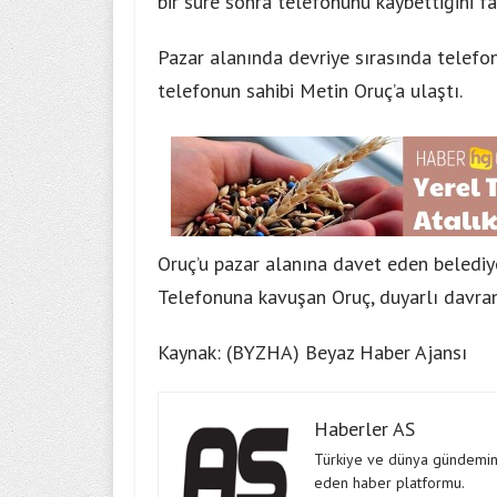
bir süre sonra telefonunu kaybettiğini far
Pazar alanında devriye sırasında telefo
telefonun sahibi Metin Oruç’a ulaştı.
Oruç’u pazar alanına davet eden belediye 
Telefonuna kavuşan Oruç, duyarlı davranı
Kaynak: (BYZHA) Beyaz Haber Ajansı
Haberler AS
Türkiye ve dünya gündeminde
eden haber platformu.