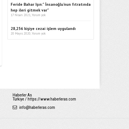
Feride Bahar Işın:” İnsanoğlu’nun fıtratında
hep ileri gitmek var”
17 Nisan 2021,
Yorum yok
28,256 kişiye cezai işlem uygulandı
20 Mayıs 2020,
Yorum yok
Haberler As
Türkiye / https://www.haberleras.com
info
@
haberleras.com