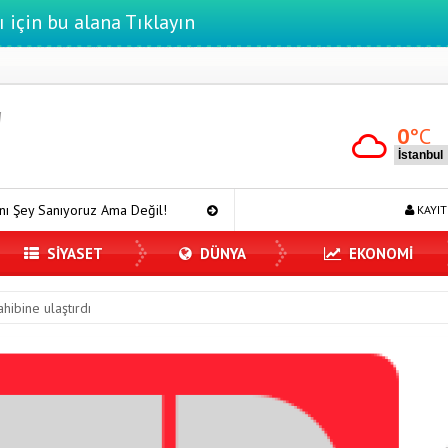
ı için bu alana Tıklayın
0
°C
a Değil!
7 Ağustos Haftasında Vizyona Girecek Filmler
Mür
KAYIT
SİYASET
DÜNYA
EKONOMİ
hibine ulaştırdı