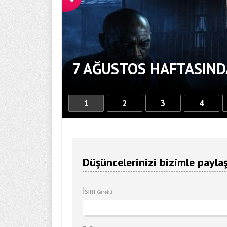
7 AĞUSTOS HAFTASIND
1
2
3
4
Düşüncelerinizi bizimle paylaş
İsim
Gerekli