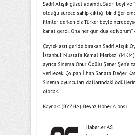
Sadri Alışık güzel adamdı. Sadri beyi ve
olduğu sürece sahip çıktığı bir diğer e
filmler derken biz Türker beyle neredeys
kanat gerdi. Ona her gün dua ediyorum” d
Çeyrek asrı geride bırakan Sadri Alışık O
İstanbul Mustafa Kemal Merkezi (MKM), A
ayrıca Sinema Onur Ödülü Şener Şen’e ta
verilecek. Çolpan İlhan Sanata Değer Ka
Sinema oyuncuları dallarındaki ödüllerin
olacak.
Kaynak: (BYZHA) Beyaz Haber Ajansı
Haberler AS