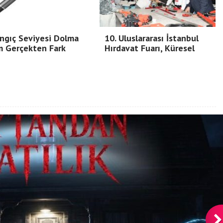
ngıç Seviyesi Dolma
10. Uluslararası İstanbul
m Gerçekten Fark
Hırdavat Fuarı, Küresel
Birikim Pilleri, 20 Yılı Aşkın
Mühendislik Birikimiyle