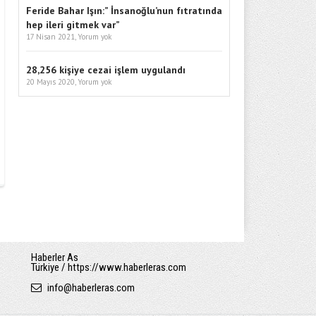
Feride Bahar Işın:” İnsanoğlu’nun fıtratında
hep ileri gitmek var”
17 Nisan 2021,
Yorum yok
28,256 kişiye cezai işlem uygulandı
20 Mayıs 2020,
Yorum yok
Haberler As
Türkiye / https://www.haberleras.com
info
@
haberleras.com