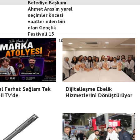
Belediye Başkanı
Ahmet Aras’ın yerel
seçimler öncesi
vaatlerinden biri
olan Gençlik
Festivali 15
Mayıs’ta başladı
l Ferhat Sağlam Tek
Dijitalleşme Ebelik
i Tv’de
Hizmetlerini Dönüştürüyor