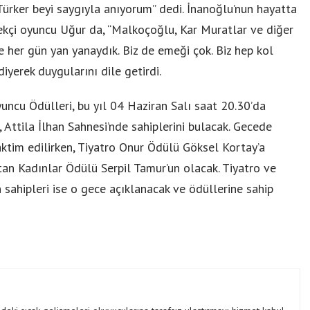
 Türker beyi saygıyla anıyorum” dedi. İnanoğlu’nun hayatta
mekçi oyuncu Uğur da, “Malkoçoğlu, Kar Muratlar ve diğer
e her gün yan yanaydık. Biz de emeği çok. Biz hep kol
iyerek duygularını dile getirdi.
yuncu Ödülleri, bu yıl 04 Haziran Salı saat 20.30’da
ttila İlhan Sahnesi’nde sahiplerini bulacak. Gecede
ktim edilirken, Tiyatro Onur Ödülü Göksel Kortay’a
tan Kadınlar Ödülü Serpil Tamur’un olacak. Tiyatro ve
 sahipleri ise o gece açıklanacak ve ödüllerine sahip