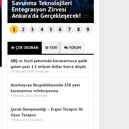
Savunma Teknolojileri
i
Entegrasyon Zirvesi
Bebekli Aile
Ankara’da Gerçekleşecek!
Rehberi
MÜRSEL FERHAT SAĞLAM TEK R
1
2
3
4
5
6
7
8
9
ATÖLYESI PROGRAMINA KONUK
ÇOK OKUNAN
YENİ
YORUM
ABŞ-ın Sietl şəhərində koronavirusa qalib
gələn şəxs 1.1 milyon dollar borca düşdü
14 Haziran 2020,
Yorum yok
Azərbaycan Respublikasında 338 yeni
koronavirus infeksiyasına
6 Haziran 2020,
Yorum yok
Çocuk Danışmanlığı – Ergen Terapisi Ve
Oyun Terapisi
9 Mayıs 2021,
26 yorum