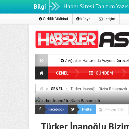
Bilgi
Haber Sitesi Tanıtım Yazıs
Gizlilik Bildirimi
Künye
İletişim
7 Ağustos Haftasında Vizyona Girecek Filmler
Mür
GENEL
GÜNDEM
»
»
GENEL
Türker İnanoğlu Bizim Babamızdı
Facebook
Twitter
17 Mayıs 2024
Türker İnanoğlu Bizi