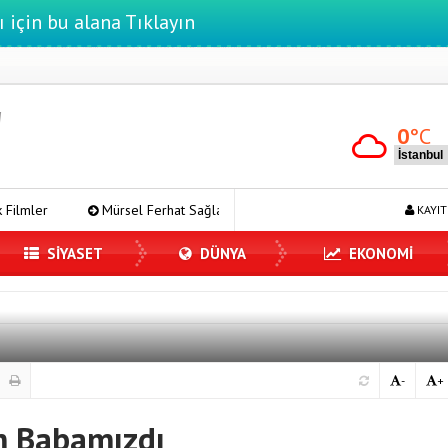
ı için bu alana Tıklayın
0
°C
sel Ferhat Sağlam Tek Rumeli Tv’de Marka Atölyesi Programına Konuk Ol
KAYIT
SİYASET
DÜNYA
EKONOMİ
-
+
m Babamızdı