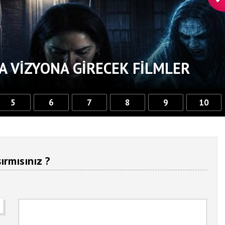
Türkiye’nin Batarya
Teknolojisinde Yerli Üretim
Güçlendiriyor
A VIZYONA GIRECEK FILMLER
5
6
7
8
9
10
ırmısınız ?