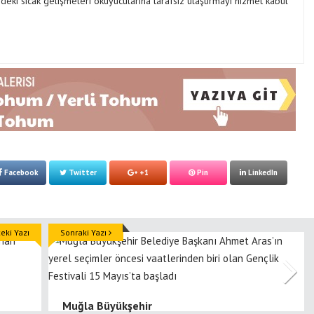
ki sıcak gelişmeleri okuyucularına tarafsız ulaştırmayı hizmet kabul
Facebook
Twitter
+1
Pin
LinkedIn
ki Yazı
Sonraki Yazı
Muğla Büyükşehir