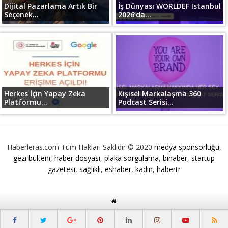
Dijital Pazarlama Artık Bir
İş Dünyası WORLDEF Istanbul
Seçenek...
2026’da...
Herkes İçin Yapay Zeka
Kişisel Markalaşma 360
Platformu...
Podcast Serisi...
Haberleras.com Tüm Hakları Saklıdır © 2020
medya sponsorluğu
,
gezi bülteni
,
haber dosyası
,
plaka sorgulama
,
bihaber
,
startup
gazetesi
,
sağlıklı
,
eshaber
,
kadın
,
habertr