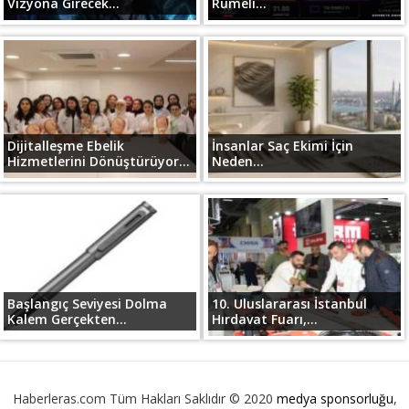
Vizyona Girecek...
Rumeli...
Dijitalleşme Ebelik
İnsanlar Saç Ekimi İçin
Hizmetlerini Dönüştürüyor...
Neden...
Başlangıç Seviyesi Dolma
10. Uluslararası İstanbul
Kalem Gerçekten...
Hırdavat Fuarı,...
Haberleras.com Tüm Hakları Saklıdır © 2020
medya sponsorluğu
,