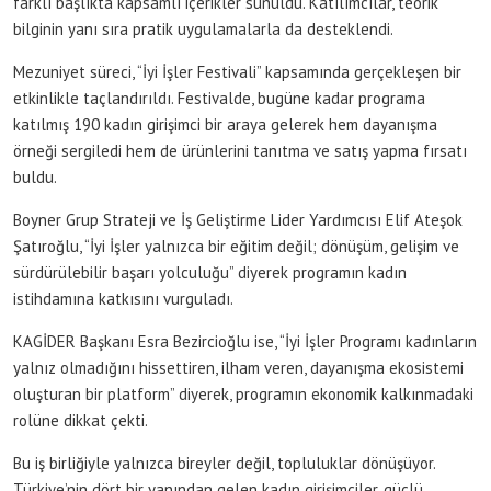
farklı başlıkta kapsamlı içerikler sunuldu. Katılımcılar, teorik
bilginin yanı sıra pratik uygulamalarla da desteklendi.
Mezuniyet süreci, “İyi İşler Festivali” kapsamında gerçekleşen bir
etkinlikle taçlandırıldı. Festivalde, bugüne kadar programa
katılmış 190 kadın girişimci bir araya gelerek hem dayanışma
örneği sergiledi hem de ürünlerini tanıtma ve satış yapma fırsatı
buldu.
Boyner Grup Strateji ve İş Geliştirme Lider Yardımcısı Elif Ateşok
Şatıroğlu, “İyi İşler yalnızca bir eğitim değil; dönüşüm, gelişim ve
sürdürülebilir başarı yolculuğu” diyerek programın kadın
istihdamına katkısını vurguladı.
KAGİDER Başkanı Esra Bezircioğlu ise, “İyi İşler Programı kadınların
yalnız olmadığını hissettiren, ilham veren, dayanışma ekosistemi
oluşturan bir platform” diyerek, programın ekonomik kalkınmadaki
rolüne dikkat çekti.
Bu iş birliğiyle yalnızca bireyler değil, topluluklar dönüşüyor.
Türkiye’nin dört bir yanından gelen kadın girişimciler, güçlü