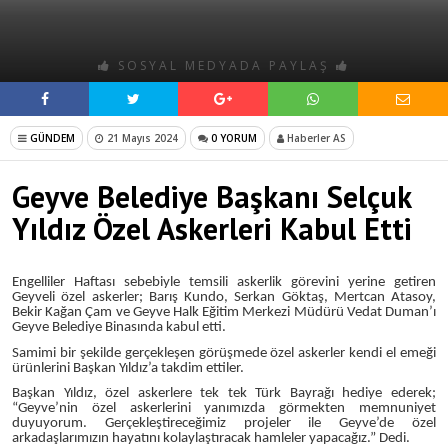
SOSYAL MEDYADA PAYLAŞ
GÜNDEM
21 Mayıs 2024
0 YORUM
Haberler AS
Geyve Belediye Başkanı Selçuk
Yıldız Özel Askerleri Kabul Etti
Engelliler Haftası sebebiyle temsili askerlik görevini yerine getiren
Geyveli özel askerler; Barış Kundo, Serkan Göktaş, Mertcan Atasoy,
Bekir Kağan Çam ve Geyve Halk Eğitim Merkezi Müdürü Vedat Duman’ı
Geyve Belediye Binasında kabul etti.
Samimi bir şekilde gerçekleşen görüşmede özel askerler kendi el emeği
ürünlerini Başkan Yıldız’a takdim ettiler.
Başkan Yıldız, özel askerlere tek tek Türk Bayrağı hediye ederek;
“Geyve’nin özel askerlerini yanımızda görmekten memnuniyet
duyuyorum. Gerçekleştireceğimiz projeler ile Geyve’de özel
arkadaşlarımızın hayatını kolaylaştıracak hamleler yapacağız.” Dedi.