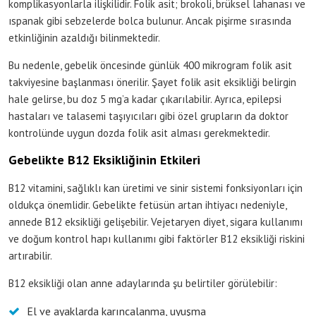
komplikasyonlarla ilişkilidir. Folik asit; brokoli, brüksel lahanası ve
ıspanak gibi sebzelerde bolca bulunur. Ancak pişirme sırasında
etkinliğinin azaldığı bilinmektedir.
Bu nedenle, gebelik öncesinde günlük 400 mikrogram folik asit
takviyesine başlanması önerilir. Şayet folik asit eksikliği belirgin
hale gelirse, bu doz 5 mg’a kadar çıkarılabilir. Ayrıca, epilepsi
hastaları ve talasemi taşıyıcıları gibi özel grupların da doktor
kontrolünde uygun dozda folik asit alması gerekmektedir.
Gebelikte B12 Eksikliğinin Etkileri
B12 vitamini, sağlıklı kan üretimi ve sinir sistemi fonksiyonları için
oldukça önemlidir. Gebelikte fetüsün artan ihtiyacı nedeniyle,
annede B12 eksikliği gelişebilir. Vejetaryen diyet, sigara kullanımı
ve doğum kontrol hapı kullanımı gibi faktörler B12 eksikliği riskini
artırabilir.
B12 eksikliği olan anne adaylarında şu belirtiler görülebilir:
El ve ayaklarda karıncalanma, uyuşma