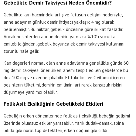
Gebelikte Demir Takviyesi Neden Önemlidir?
Gebelikte kan hacmindeki artış ve fetüsün gelişimi nedeniyle,
anne adayının günlük demir ihtiyacı yaklaşık 4 mg olarak
belirlenmiştir. Bu miktar, gebelik öncesine göre iki kat fazladır.
Ancak besinlerden alınan demirin yalnızca %10’u vücutta
emilebildiğinden, gebelik boyunca ek demir takviyesi kullanımı
zorunlu hale gelir.
Kan değerleri normal olan anne adaylarına genellikle günde 60
mg demir takviyesi önerilirken, anemi tespit edilen gebelerde bu
doz 100 mg ve üzerine çıkabilir. Et tüketimi ve C vitamini içeren
besinlerin tüketimi, demirin emilimini artırarak kansızlık riskini
düşürmeye yardımcı olabilir.
Folik Asit Eksikliğinin Gebelikteki Etkileri
Gebeliğin erken dönemlerinde folik asit eksikliği, bebeğin gelişimi
üzerinde olumsuz etkiler yaratabilir. Yarık dudak-damak, spina
bifida gibi nöral tüp defektleri, erken doğum gibi ciddi