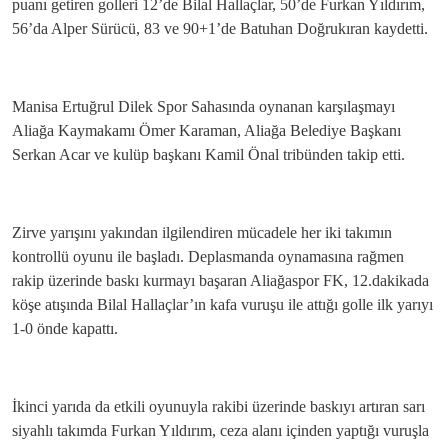
puanı getiren golleri 12’de Bilal Hallaçlar, 50’de Furkan Yıldırım,
56’da Alper Sürücü, 83 ve 90+1’de Batuhan Doğrukıran kaydetti.
Manisa Ertuğrul Dilek Spor Sahasında oynanan karşılaşmayı
Aliağa Kaymakamı Ömer Karaman, Aliağa Belediye Başkanı
Serkan Acar ve kulüp başkanı Kamil Önal tribünden takip etti.
Zirve yarışını yakından ilgilendiren mücadele her iki takımın
kontrollü oyunu ile başladı. Deplasmanda oynamasına rağmen
rakip üzerinde baskı kurmayı başaran Aliağaspor FK, 12.dakikada
köşe atışında Bilal Hallaçlar’ın kafa vuruşu ile attığı golle ilk yarıyı
1-0 önde kapattı.
İkinci yarıda da etkili oyunuyla rakibi üzerinde baskıyı artıran sarı
siyahlı takımda Furkan Yıldırım, ceza alanı içinden yaptığı vuruşla