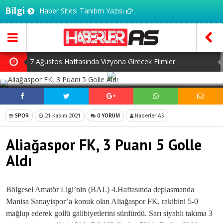
Bilgi
Haber Sitesi Tanıtım Yazısı
7 Ağustos Haftasında Vizyona Girecek Filmler
SOSYAL MEDYADA PAYLAŞ
Mürsel Ferhat Sağlam Tek Rumeli Tv’de Marka Atölyesi
Programına Konuk Oldu
Dijitalleşme Ebelik Hizmetlerini Dönüştürüyor
SPOR
21 Kasım 2021
0 YORUM
Haberler AS
İnsanlar Saç Ekimi İçin Neden Türkiye’ye Geliyor?
Aliağaspor FK, 3 Puanı 5 Golle
Kilo Vermek mi, Yağ Vermek mi? Aynı Şey Sanıyoruz Ama
Aldı
Değil!
Bölgesel Amatör Ligi’nin (BAL) 4.Haftasında deplasmanda
Manisa Sanayispor’a konuk olan Aliağaspor FK, rakibini 5-0
mağlup ederek gollü galibiyetlerini sürdürdü. Sarı siyahlı takıma 3