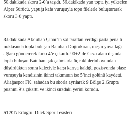
50.dakikada skoru 2-0’a taşıdı. 56.dakikada yan topta iyi yükselen
Alper Sürücü, yaptığı kafa vuruşuyla topu filelerle buluşturarak
skoru 3-0 yaptı.
83.dakikada Abdullah Çınar’ın sol taraftan verdiği pasta penaltı
noktasında topla buluşan Batuhan Doğrukıran, meşin yuvarlağı
ağlara göndererek farkı 4’e çıkardı. 90+2’de Ceza alanı dışında
topla buluşan Batuhan, şık çalımlarla üç rakiplerini oyundan
düşürdükten sonra kaleciyle karşı karıya kaldığı pozisyonda plase
vuruşuyla kendisinin ikinci takımının ise 5’inci golünü kaydetti.
Aliağaspor FK, sahadan bu skorla ayrılarak 9.Bölge 2.Grupta
puanını 9’a çıkarttı ve ikinci sıradaki yerini korudu.
STAT:
Ertuğrul Dilek Spor Tesisleri