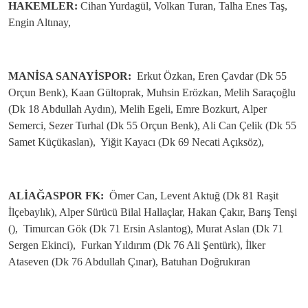
HAKEMLER:
Cihan Yurdagül, Volkan Turan, Talha Enes Taş,
Engin Altınay,
MANİSA SANAYİSPOR:
Erkut Özkan, Eren Çavdar (Dk 55
Orçun Benk), Kaan Gültoprak, Muhsin Erözkan, Melih Saraçoğlu
(Dk 18 Abdullah Aydın), Melih Egeli, Emre Bozkurt, Alper
Semerci, Sezer Turhal (Dk 55 Orçun Benk), Ali Can Çelik (Dk 55
Samet Küçükaslan), Yiğit Kayacı (Dk 69 Necati Açıksöz),
ALİAĞASPOR FK:
Ömer Can, Levent Aktuğ (Dk 81 Raşit
İlçebaylık), Alper Sürücü Bilal Hallaçlar, Hakan Çakır, Barış Tenşi
(), Timurcan Gök (Dk 71 Ersin Aslantog), Murat Aslan (Dk 71
Sergen Ekinci), Furkan Yıldırım (Dk 76 Ali Şentürk), İlker
Ataseven (Dk 76 Abdullah Çınar), Batuhan Doğrukıran