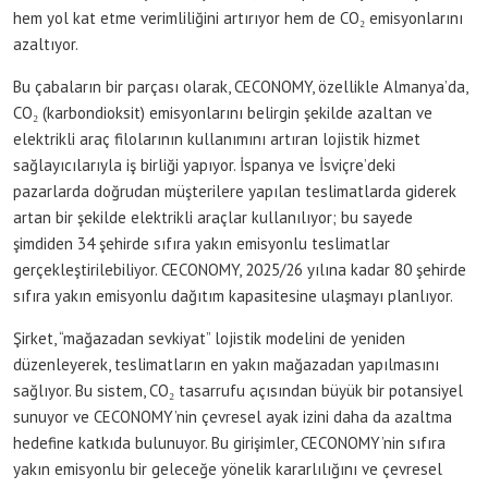
hem yol kat etme verimliliğini artırıyor hem de CO₂ emisyonlarını
azaltıyor.
Bu çabaların bir parçası olarak, CECONOMY, özellikle Almanya’da,
CO₂ (karbondioksit) emisyonlarını belirgin şekilde azaltan ve
elektrikli araç filolarının kullanımını artıran lojistik hizmet
sağlayıcılarıyla iş birliği yapıyor. İspanya ve İsviçre’deki
pazarlarda doğrudan müşterilere yapılan teslimatlarda giderek
artan bir şekilde elektrikli araçlar kullanılıyor; bu sayede
şimdiden 34 şehirde sıfıra yakın emisyonlu teslimatlar
gerçekleştirilebiliyor. CECONOMY, 2025/26 yılına kadar 80 şehirde
sıfıra yakın emisyonlu dağıtım kapasitesine ulaşmayı planlıyor.
Şirket, “mağazadan sevkiyat” lojistik modelini de yeniden
düzenleyerek, teslimatların en yakın mağazadan yapılmasını
sağlıyor. Bu sistem, CO₂ tasarrufu açısından büyük bir potansiyel
sunuyor ve CECONOMY’nin çevresel ayak izini daha da azaltma
hedefine katkıda bulunuyor. Bu girişimler, CECONOMY’nin sıfıra
yakın emisyonlu bir geleceğe yönelik kararlılığını ve çevresel