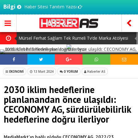
Bilgi
Haber Sitesi Tanıtım Yazısı
Mürsel Ferhat Sağlam Tek Rumeli Tv’de Marka Atölyesi
SOSYAL MEDYADA PAYLAŞ
Programına Konuk Oldu
Dijitalleşme Ebelik Hizmetlerini Dönüştürüyor
İnsanlar Saç Ekimi İçin Neden Türkiye’ye Geliyor?
EKONOMİ
13 Mart 2024
0 YORUM
Haberler AS
Başlangıç Seviyesi Dolma Kalem Gerçekten Fark Yaratır
2030 iklim hedeflerine
mı?
7 Ağustos Haftasında Vizyona Girecek Filmler
planlanandan önce ulaşıldı:
CECONOMY AG, sürdürülebilirlik
hedeflerine doğru ilerliyor
MediaMarkt’ın bağlı olduğu CECONOMY AG, 2022/23