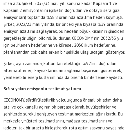
imza attı. Şirket, 2032/33 mali yılı sonuna kadar Kapsam 1 ve
Kapsam 2 emisyonlarını (şirketin doğrudan ve dolaylı sera gazı
emisyonları) toplamda %58,8 oranında azaltma hedefi koymuştu.
Şirket, 2022/23 mali yılında, bir önceki yıla kıyasla %39 oranında
emisyon azaltımı sağlayarak, bu hedefin büyük kısmının şimdiden
gerçekleştirildiğini bildirdi. Bu durum, CECONOMY’nin 2032/33 yılı
için belirlenen hedeflerine ve küresel 2030 iklim hedeflerine,
planlanandan çok daha erken bir şekilde ulaşılacağını gösteriyor.
Şirket, aynı zamanda, kullanılan elektriğin %92’sini doğrudan
alternatif enerji kaynaklarından sağlama başarısını göstererek,
yenilenebilir enerji kullanımında da önemli bir ilerleme kaydetti.
Sıfıra yakın emisyonlu teslimat yatırımı
CECONOMY, sürdürülebilirlik yolculuğunda önemli bir adım daha
attı ve çok kanallı ağının bir parçası olarak, büyükşehirler ve
şehirlerde sürekli genişleyen teslimat merkezleri ağını kurdu. Bu
merkezler, müşteri teslimatlarını, mağaza teslimatlarını ve
iadeleri tek bir araçta birleştirerek, rota optimizasyonu sayesinde