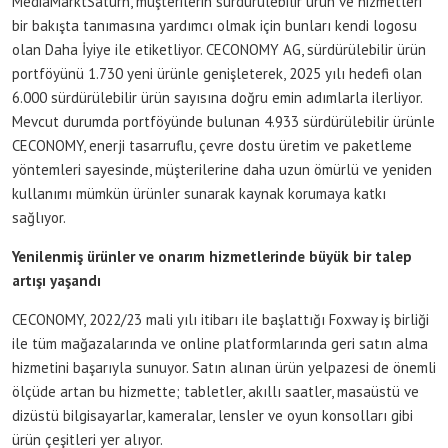
MediaMarktSaturn, müşterilerin sürdürülebilir ürün ve hizmetleri
bir bakışta tanımasına yardımcı olmak için bunları kendi logosu
olan Daha İyiye ile etiketliyor. CECONOMY AG, sürdürülebilir ürün
portföyünü 1.730 yeni ürünle genişleterek, 2025 yılı hedefi olan
6.000 sürdürülebilir ürün sayısına doğru emin adımlarla ilerliyor.
Mevcut durumda portföyünde bulunan 4.933 sürdürülebilir ürünle
CECONOMY, enerji tasarruflu, çevre dostu üretim ve paketleme
yöntemleri sayesinde, müşterilerine daha uzun ömürlü ve yeniden
kullanımı mümkün ürünler sunarak kaynak korumaya katkı
sağlıyor.
Yenilenmiş ürünler ve onarım hizmetlerinde büyük bir talep
artışı yaşandı
CECONOMY, 2022/23 mali yılı itibarı ile başlattığı Foxway iş birliği
ile tüm mağazalarında ve online platformlarında geri satın alma
hizmetini başarıyla sunuyor. Satın alınan ürün yelpazesi de önemli
ölçüde artan bu hizmette; tabletler, akıllı saatler, masaüstü ve
dizüstü bilgisayarlar, kameralar, lensler ve oyun konsolları gibi
ürün çeşitleri yer alıyor.